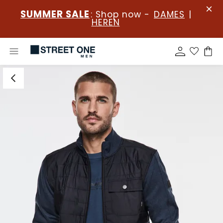
SUMMER SALE
: Shop now -
DAMES
|
HEREN