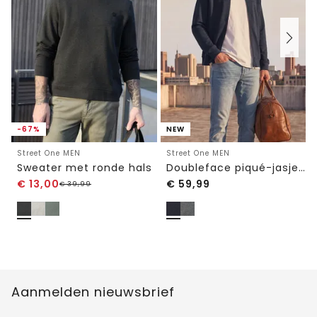
-67%
NEW
Street One MEN
Street One MEN
Sweater met ronde hals
Doubleface piqué-jasje met ritssluiting
€
13,00
€
59,99
€
39,99
Aanmelden nieuwsbrief