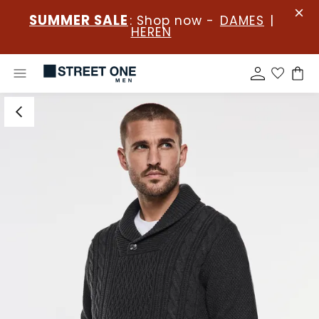
SUMMER SALE
: Shop now -
DAMES
|
HEREN