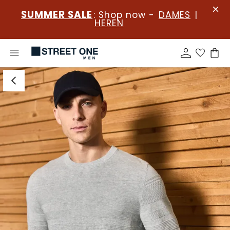
SUMMER SALE
: Shop now -
DAMES
|
HEREN