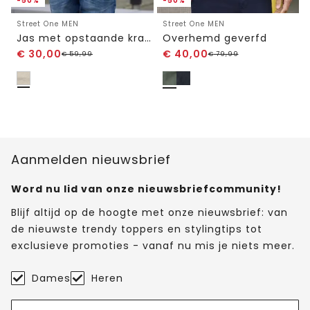
-50%
-50%
Street One MEN
Street One MEN
Jas met opstaande kraag in gemêleerde look
Overhemd geverfd
€
30,00
€
40,00
€
59,99
€
79,99
Aanmelden nieuwsbrief
Word nu lid van onze nieuwsbriefcommunity!
Blijf altijd op de hoogte met onze nieuwsbrief: van
de nieuwste trendy toppers en stylingtips tot
exclusieve promoties - vanaf nu mis je niets meer.
Dames
Heren