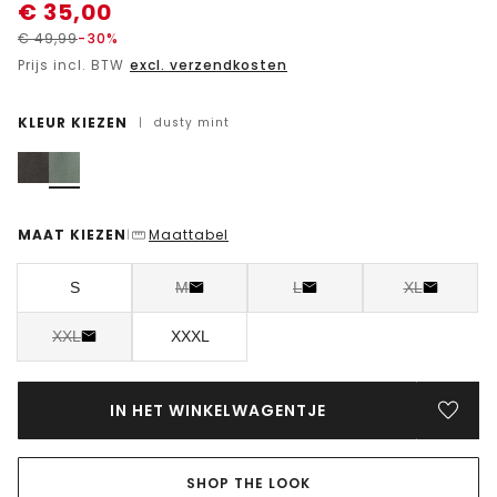
€
35,00
€
49,99
-30%
Prijs incl. BTW
excl. verzendkosten
KLEUR KIEZEN
|
dusty mint
MAAT KIEZEN
Maattabel
|
S
M
L
XL
XXL
XXXL
IN HET WINKELWAGENTJE
SHOP THE LOOK