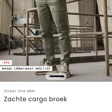
-30%
MODEL: 1,86M | MAAT: W32 / L32
Street One MEN
Zachte cargo broek