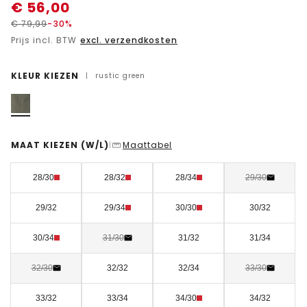
€
56,00
€
79,99
-30%
Prijs incl. BTW
excl. verzendkosten
KLEUR KIEZEN
|
rustic green
MAAT KIEZEN
(W/L)
Maattabel
|
28/30
28/32
28/34
29/30
29/32
29/34
30/30
30/32
30/34
31/30
31/32
31/34
32/30
32/32
32/34
33/30
33/32
33/34
34/30
34/32