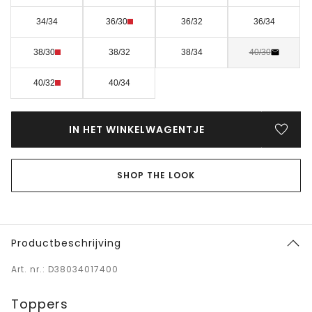
34/34
36/30
36/32
36/34
38/30
38/32
38/34
40/30
40/32
40/34
IN HET WINKELWAGENTJE
SHOP THE LOOK
Productbeschrijving
Art. nr.: D38034017400
Toppers