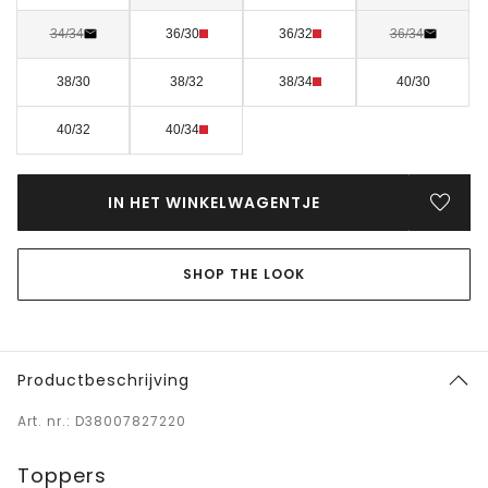
34/34
36/30
36/32
36/34
38/30
38/32
38/34
40/30
40/32
40/34
IN HET WINKELWAGENTJE
SHOP THE LOOK
Productbeschrijving
Art. nr.: D38007827220
Toppers