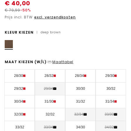
€
40,00
€
79,99
-50%
Prijs incl. BTW
excl. verzendkosten
KLEUR KIEZEN
|
deep brown
MAAT KIEZEN
(W/L)
Maattabel
|
28/30
28/32
28/34
29/30
29/32
29/34
30/30
30/32
30/34
31/30
31/32
31/34
32/30
32/32
32/34
33/30
33/32
33/34
34/30
34/32