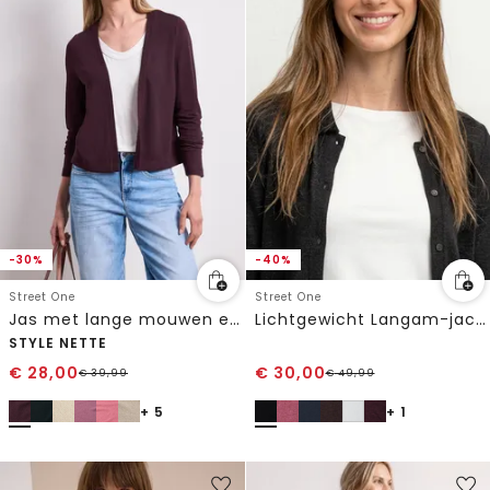
-30%
-40%
Street One
Street One
Jas met lange mouwen en een open pasvorm
Lichtgewicht Langam-jack in linnenlook
STYLE NETTE
€
28,00
€
30,00
€
39,99
€
49,99
+ 5
+ 1