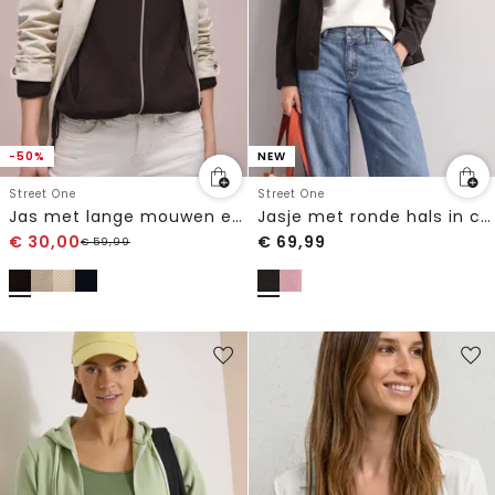
-50%
NEW
Street One
Street One
Jas met lange mouwen en schildpadhals
Jasje met ronde hals in corduroy-look
€
30,00
€
69,99
€
59,99