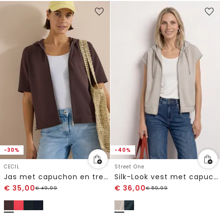
-30%
-40%
CECIL
Street One
Jas met capuchon en trekkoorden aan de zijkant
Silk-Look vest met capuchon
€
35,00
€
36,00
€
49,99
€
59,99