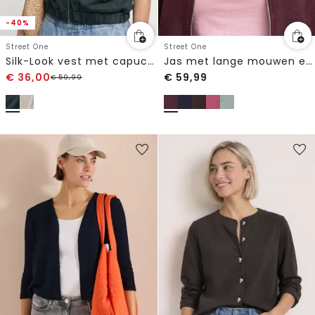
-40%
Street One
Street One
Silk-Look vest met capuchon
Jas met lange mouwen en een korter model
€
36,00
€
59,99
€
59,99