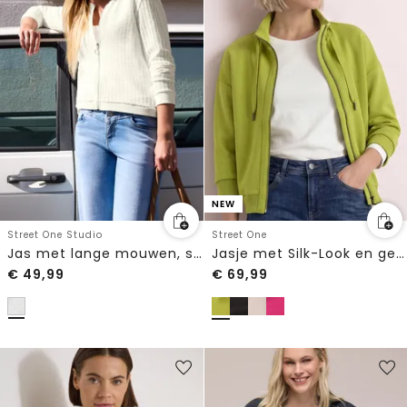
NEW
Street One Studio
Street One
Jas met lange mouwen, structuur en ritssluiting
Jasje met Silk-Look en geribde details
€
49,99
€
69,99