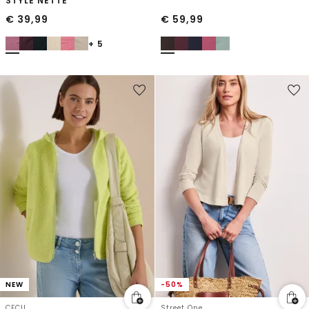
STYLE NETTE
€
39,99
€
59,99
+ 5
NEW
-50%
CECIL
Street One