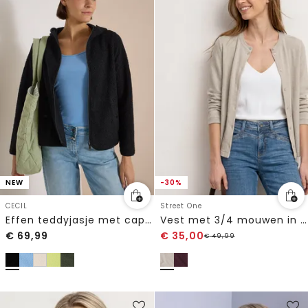
NEW
-30%
CECIL
Street One
Effen teddyjasje met capuchon
Vest met 3/4 mouwen in een gebreide look
€
69,99
€
35,00
€
49,99