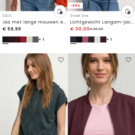
-40%
CECIL
Street One
Jas met lange mouwen en ottomanstructuur
Lichtgewicht Langam-jack in linnenlook
€
59,99
€
30,00
€
49,99
+ 1
+ 1