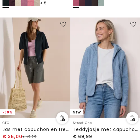
+ 5
-30%
NEW
CECIL
Street One
Jas met capuchon en trekkoorden aan de zijkant
Teddyjasje met capuchon en zakken
€
35,00
€
69,99
€
49,99