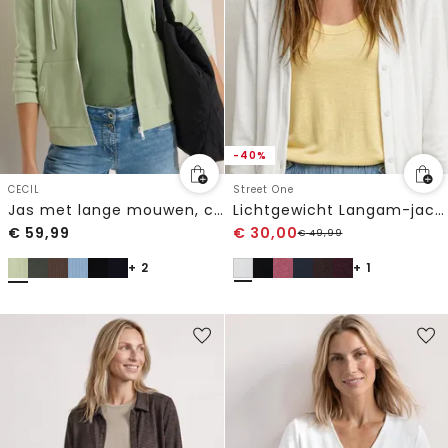
-40%
CECIL
Street One
Jas met lange mouwen, capuchon en structuur
Lichtgewicht Langam-jack in linnenlook
€
59,99
€
30,00
€
49,99
+ 2
+ 1