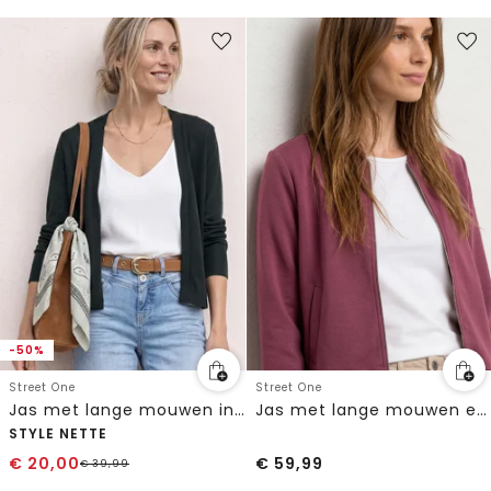
-50%
Street One
Street One
Jas met lange mouwen in gebreide look
Jas met lange mouwen en een korter model
STYLE NETTE
€
20,00
€
59,99
€
39,99