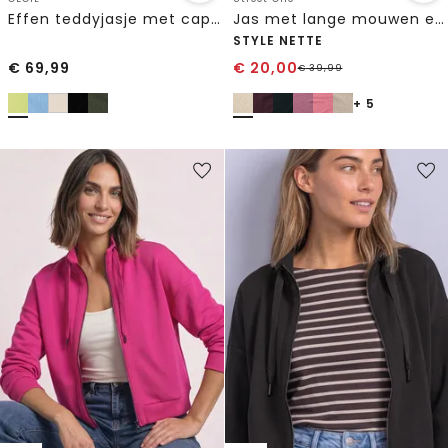
Effen teddyjasje met capuchon
Jas met lange mouwen en een open pasvorm
STYLE NETTE
€
69,99
€
20,00
€
39,99
+ 5