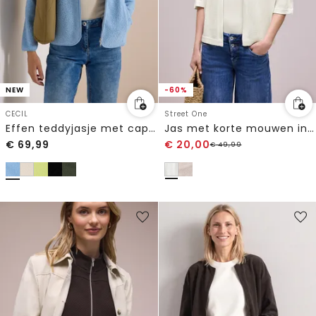
NEW
-60%
CECIL
Street One
Effen teddyjasje met capuchon
Jas met korte mouwen in gebreide look met glitters
€
69,99
€
20,00
€
49,99