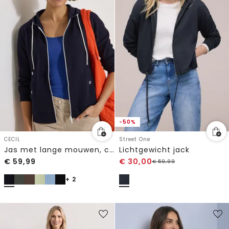
-50%
CECIL
Street One
Jas met lange mouwen, capuchon en structuur
Lichtgewicht jack
€
59,99
€
30,00
€
59,99
+ 2