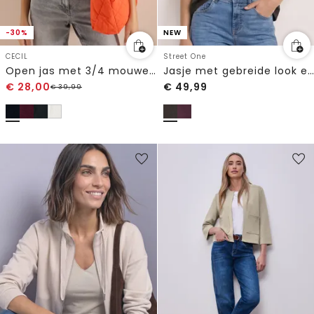
-30%
NEW
CECIL
Street One
Open jas met 3/4 mouwen in ajour-look
Jasje met gebreide look en decoratieve knopen
€
28,00
€
49,99
€
39,99