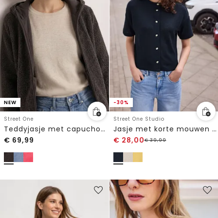
NEW
-30%
Street One
Street One Studio
Teddyjasje met capuchon en zakken
Jasje met korte mouwen in gebreide look en ronde hals
€
69,99
€
28,00
€
39,99