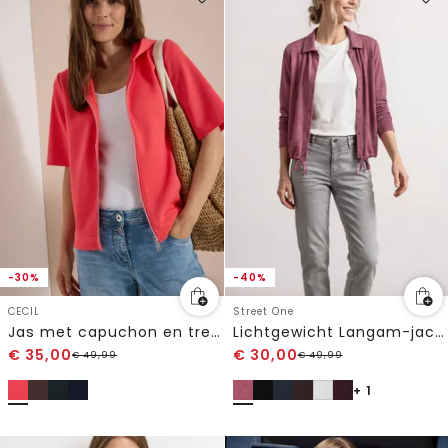
-30%
-40%
CECIL
Street One
Jas met capuchon en trekkoorden aan de zijkant
Lichtgewicht Langam-jack in linnenlook
€
35,00
€
30,00
€
49,99
€
49,99
+ 1