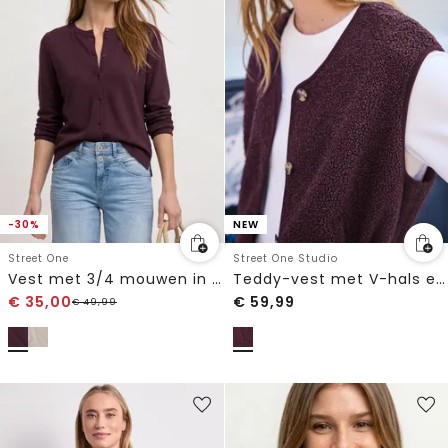
-30%
NEW
Street One
Street One Studio
Vest met 3/4 mouwen in een gebreide look
Teddy-vest met V-hals en knopen
€
35,00
€
59,99
€
49,99