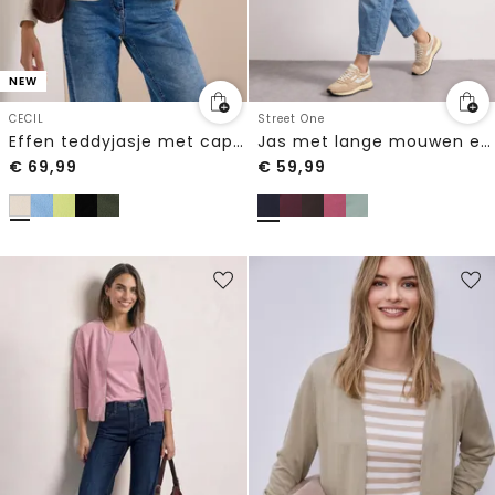
NEW
CECIL
Street One
Effen teddyjasje met capuchon
Jas met lange mouwen en een korter model
€
69,99
€
59,99