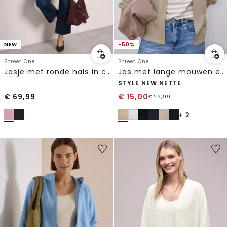
NEW
-50%
Street One
Street One
Jasje met ronde hals in corduroy-look
Jas met lange mouwen en een open pasvorm
STYLE NEW NETTE
€
69,99
€
15,00
€
29,99
+ 2