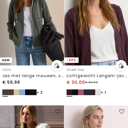
NEW
-40%
CECIL
Street One
Jas met lange mouwen, capuchon en structuur
Lichtgewicht Langam-jack in linnenlook
€
59,99
€
30,00
€
49,99
+ 2
+ 1