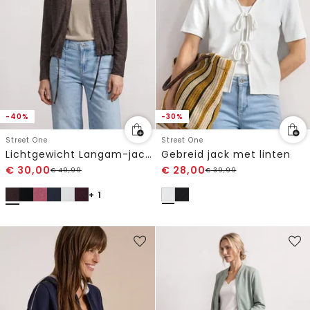
-40%
-30%
Street One
Street One
Lichtgewicht Langam-jack in linnenlook
Gebreid jack met linten
€
30,00
€
28,00
€
49,99
€
39,99
+ 1