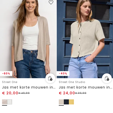
-60%
-40%
Street One
Street One Studio
Jas met korte mouwen in gebreide look met glitters
Jas met korte mouwen in een gebreide look met een ronde hals
€
20,00
€
24,00
€
49,99
€
39,99