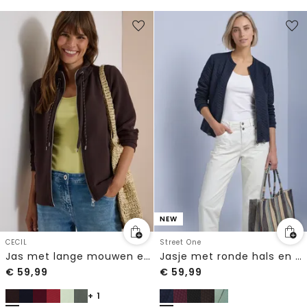
NEW
CECIL
Street One
Jas met lange mouwen en ottomanstructuur
Jasje met ronde hals en structuur
€
59,99
€
59,99
+ 1