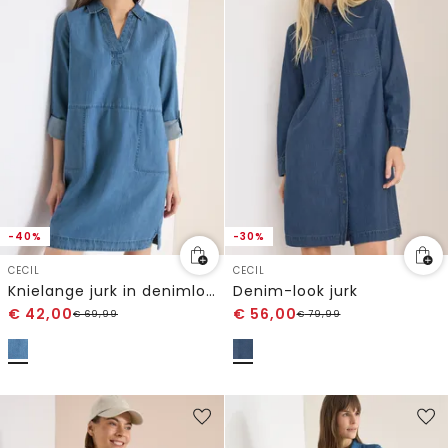
-40%
-30%
CECIL
CECIL
Knielange jurk in denimlook
Denim-look jurk
€
42,00
€
56,00
€
69,99
€
79,99