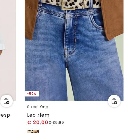
-50%
Street One
gesp
Leo riem
€
20,00
€
39,99