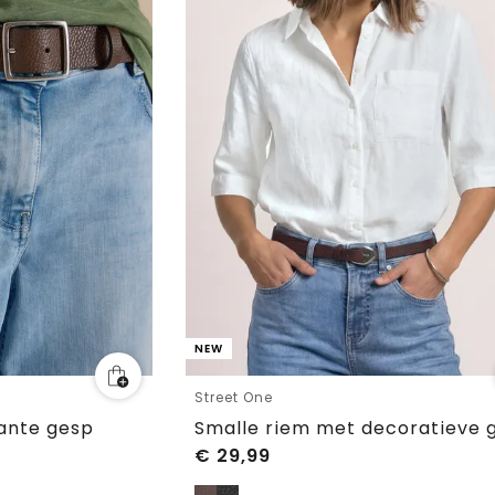
NEW
Street One
kante gesp
Smalle riem met decoratieve 
€
29,99