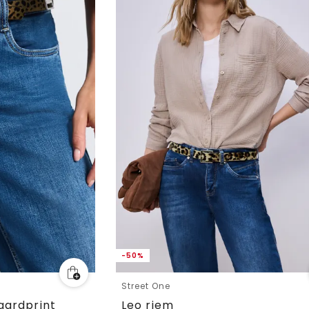
-50%
Street One
aardprint
Leo riem