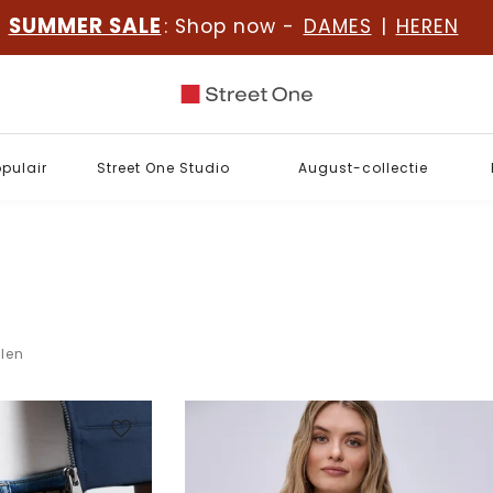
SUMMER SALE
: Shop now -
DAMES
|
HEREN
opulair
Street One Studio
August-collectie
elen