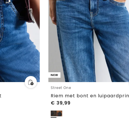
NEW
Street One
t
Riem met bont en luipaardprin
€
39,99