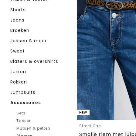
Shorts
Jeans
Broeken
Jassen & meer
Sweat
Blazers & overshirts
Jurken
Rokken
Jumpsuits
Accessoires
NEW
Sets
Tassen
Street One
Mutsen & petten
Smalle riem met luip
Riemen