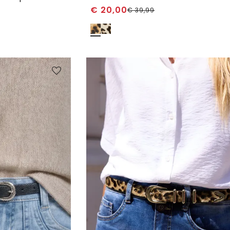
€
20,00
€
39,99