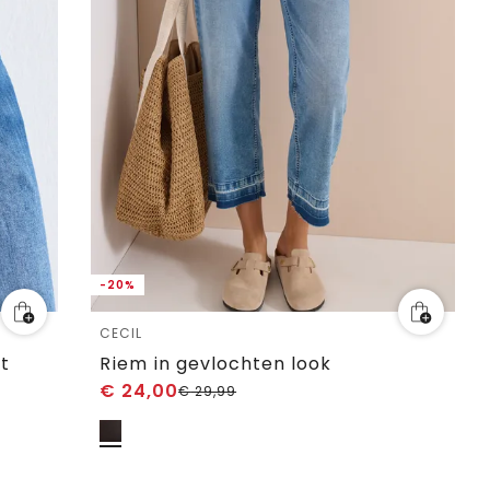
-20%
CECIL
t
Riem in gevlochten look
€
24,00
€
29,99