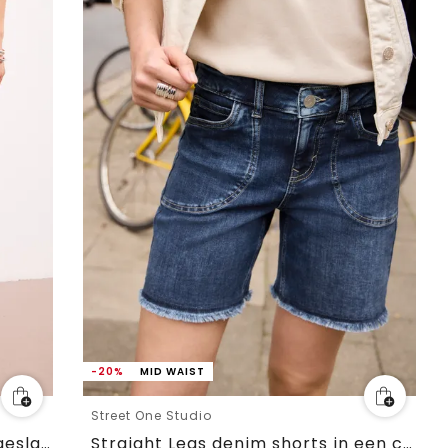
-20%
MID WAIST
Street One Studio
Bermuda met Slim Legs en omgeslagen detail
Straight Legs denim shorts in een casual pasvorm