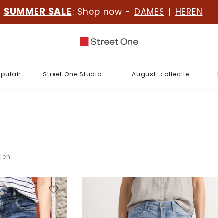
SUMMER SALE
: Shop now -
DAMES
|
HEREN
opulair
Street One Studio
August-collectie
elen