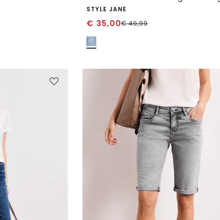
STYLE JANE
€
35,00
€
49,99