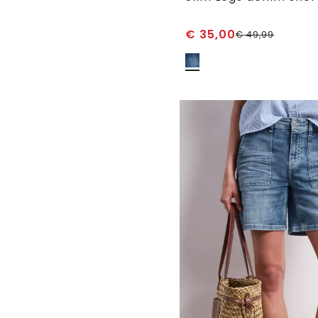
€
35,00
€
49,99