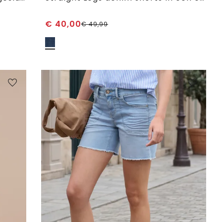
€
40,00
€
49,99