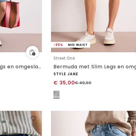
-30%
MID WAIST
Street One
Bermuda met Slim Legs en omgeslagen detail
STYLE JANE
€
35,00
€
49,99