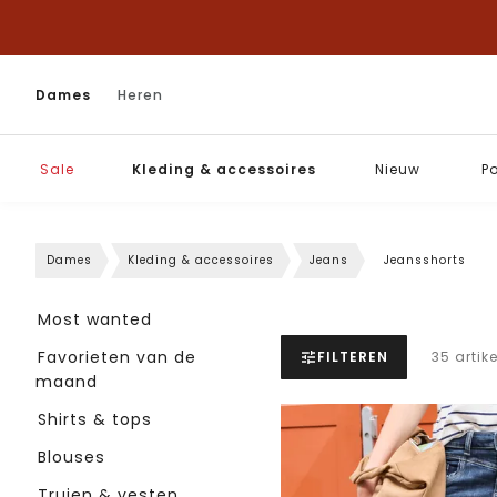
Dames
Heren
Sale
Kleding & accessoires
Nieuw
P
Dames
Kleding & accessoires
Jeans
Jeansshorts
Most wanted
Favorieten van de
FILTEREN
35 artik
maand
Shirts & tops
Blouses
Truien & vesten