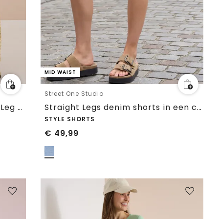
MID WAIST
Street One Studio
Jeans met High Waist en Wide Leg pijpen in een Loose Fit pasvorm
Straight Legs denim shorts in een casual pasvorm
STYLE SHORTS
€
49,99