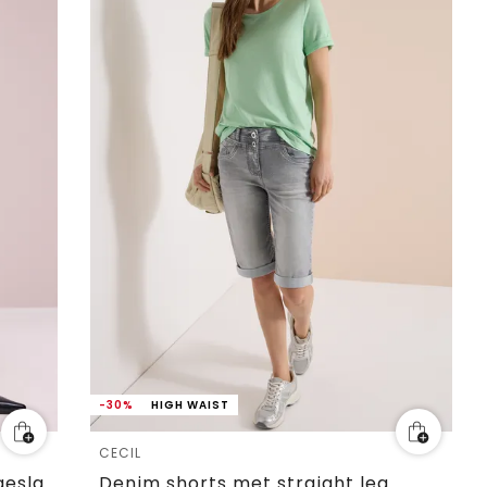
-30%
HIGH WAIST
CECIL
Bermuda met Slim Legs en omgeslagen detail
Denim shorts met straight leg