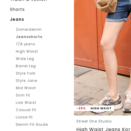
Shorts
Jeans
Zomerdenim
Jeansshorts
7/8 jeans
High Waist
Wide Leg
Barrel Leg
Style York
Style Jane
Mid Waist
Slim fit
Low Waist
-20%
HIGH WAIST
Casual fit
Loose fit
Street One Studio
Denim Fit Guide
High Waist Jeans Kor