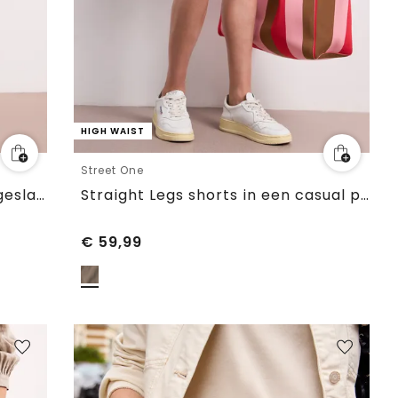
HIGH WAIST
Street One
Bermuda met Slim Legs en omgeslagen detail
Straight Legs shorts in een casual pasvorm
€
59,99