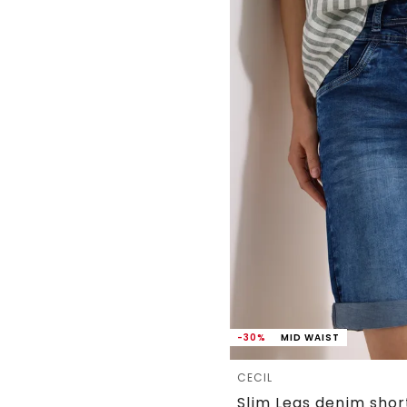
-30%
MID WAIST
CECIL