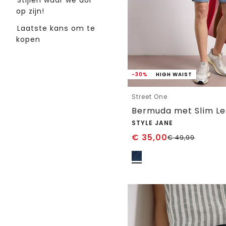
Stijlen waar we dol
op zijn!
Laatste kans om te
kopen
-30%
HIGH WAIST
Street One
STYLE JANE
€
35,00
€
49,99