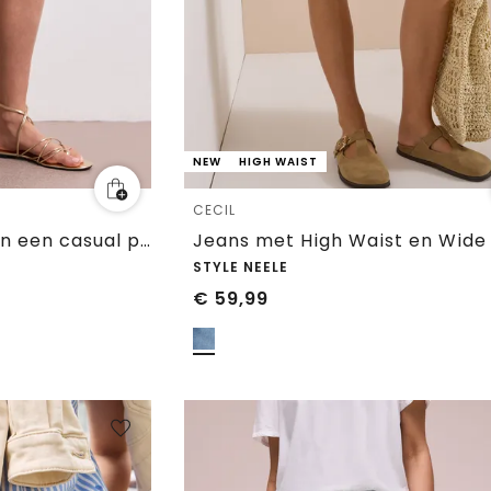
NEW
HIGH WAIST
CECIL
Straight Legs shorts in een casual pasvorm
STYLE NEELE
€
59,99