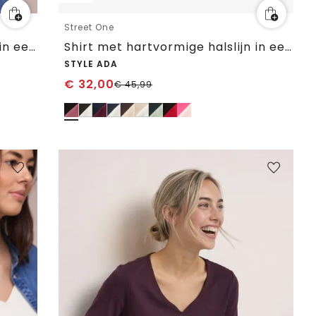
Street One
Shirt met hartvormige halslijn in een pak van 2
Shirt met hartvormige halslijn in een pak van 2
STYLE ADA
€
32,00
€
45,99