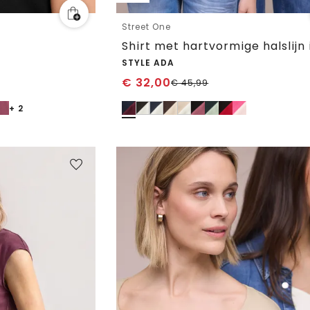
Street One
STYLE ADA
€
32,00
€
45,99
+ 2