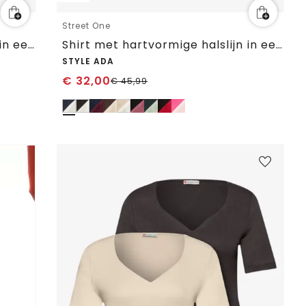
Street One
Shirt met hartvormige halslijn in een pak van 2
Shirt met hartvormige halslijn in een pak van 2
STYLE ADA
€
32,00
€
45,99