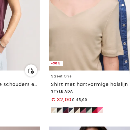
-30%
Street One
Shirt met afhangende schouders en uitsnijding
STYLE ADA
€
32,00
€
45,99