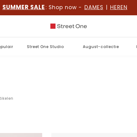
SUMMER SALE
: Shop now -
DAMES
|
HEREN
opulair
Street One Studio
August-collectie
tikelen