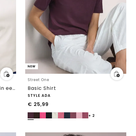
NEW
Street One
Shirt met hartvormige halslijn in een pak van 2
Basic Shirt
STYLE ADA
€
25,99
+ 2