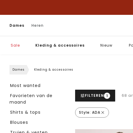
Dames
Heren
Sale
Kleding & accessoires
Nieuw
P
Dames
Kleding & accessoires
Most wanted
Favorieten van de
FILTEREN
68 ar
1
maand
Shirts & tops
Style:
ADA
Blouses
Truien & vesten