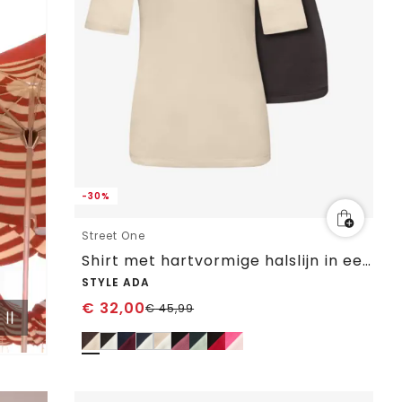
-30%
Street One
Shirt met hartvormige halslijn in een pak van 2
STYLE ADA
€
32,00
€
45,99