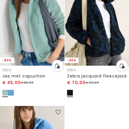
-50%
-30%
CECIL
CECIL
Jas met capuchon
Zebra jacquard fleecejack
€
45,00
€
70,00
€
89,99
€
99,99