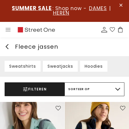
SUMMER SALE
: Shop now -
DAMES
|
HEREN
Fleece jassen
Sweatshirts
Sweatjacks
Hoodies
FILTEREN
SORTEER OP