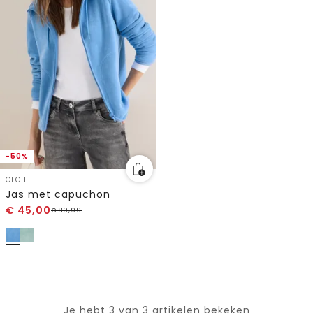
-50%
CECIL
Jas met capuchon
€
45,00
€
89,99
Je hebt 3 van 3 artikelen bekeken