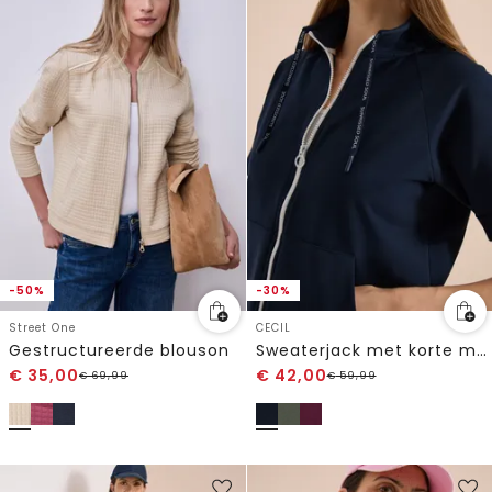
-50%
-30%
Street One
CECIL
Gestructureerde blouson
Sweaterjack met korte mouwen en ritssluiting
€
35,00
€
42,00
€
69,99
€
59,99