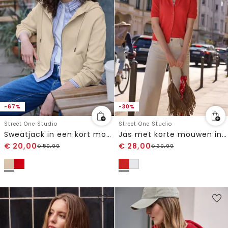
-67%
-30%
Street One Studio
Street One Studio
Sweatjack in een kort model
Jas met korte mouwen in gebreide look met knopen
€
20,00
€
28,00
€
59,99
€
39,99