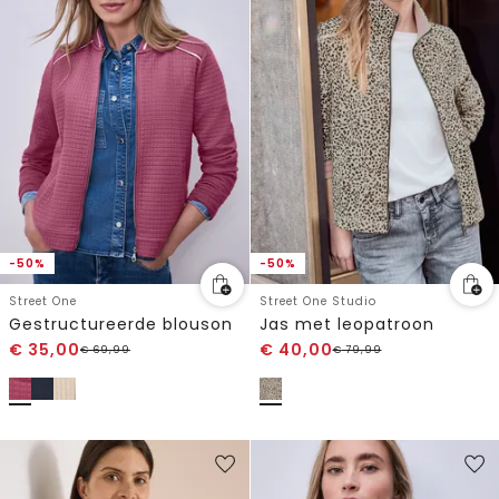
-50%
-50%
Street One
Street One Studio
Gestructureerde blouson
Jas met leopatroon
€
35,00
€
40,00
€
69,99
€
79,99