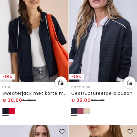
-50%
-50%
CECIL
Street One
Sweaterjack met korte mouwen en capuchon
Gestructureerde blouson
€
30,00
€
35,00
€
59,99
€
69,99