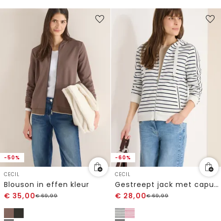
-50%
-60%
CECIL
CECIL
Blouson in effen kleur
Gestreept jack met capuchon
€
35,00
€
28,00
€
69,99
€
69,99