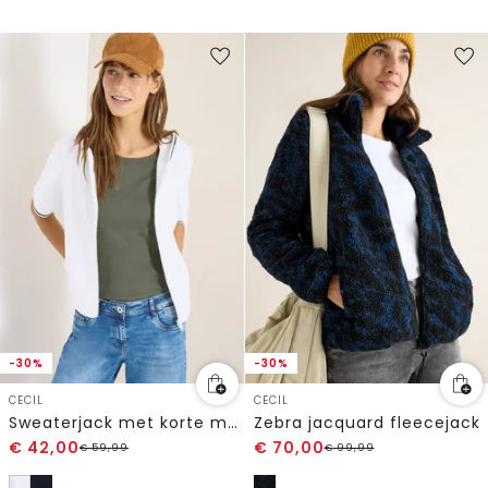
-30%
-30%
CECIL
CECIL
Sweaterjack met korte mouwen en capuchon
Zebra jacquard fleecejack
€
42,00
€
70,00
€
59,99
€
99,99