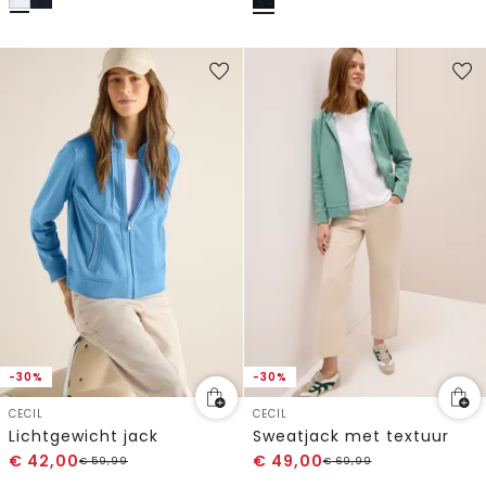
-30%
-30%
CECIL
CECIL
Lichtgewicht jack
Sweatjack met textuur
€
42,00
€
49,00
€
59,99
€
69,99