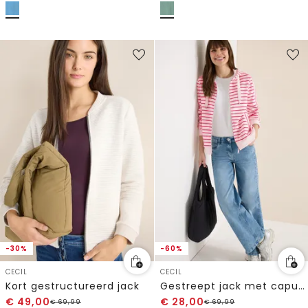
-30%
-60%
CECIL
CECIL
Kort gestructureerd jack
Gestreept jack met capuchon
€
49,00
€
28,00
€
69,99
€
69,99