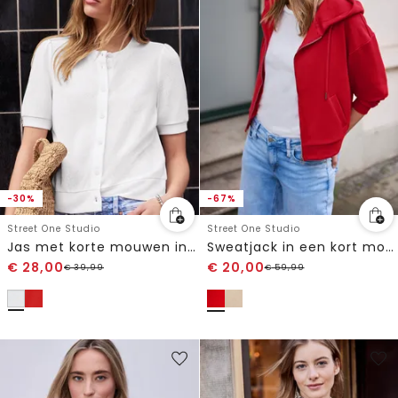
-30%
-67%
Street One Studio
Street One Studio
Jas met korte mouwen in gebreide look met knopen
Sweatjack in een kort model
€
28,00
€
20,00
€
39,99
€
59,99