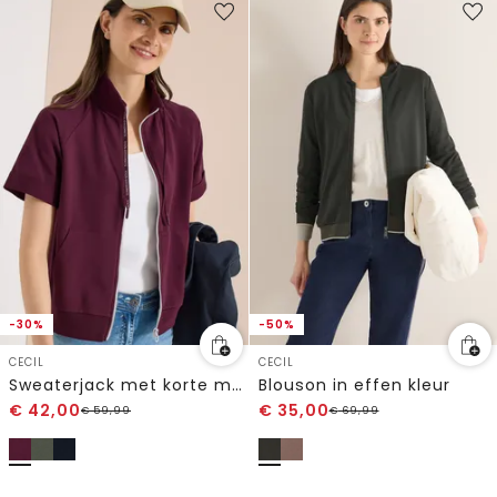
-30%
-50%
CECIL
CECIL
Sweaterjack met korte mouwen en ritssluiting
Blouson in effen kleur
€
42,00
€
35,00
€
59,99
€
69,99