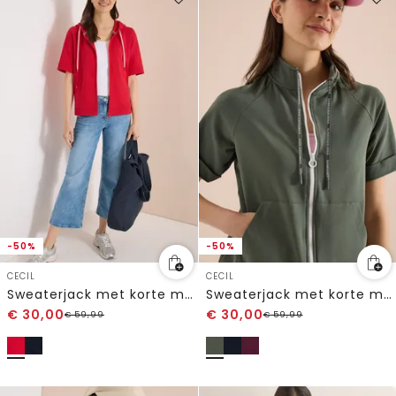
-50%
-50%
CECIL
CECIL
Sweaterjack met korte mouwen en capuchon
Sweaterjack met korte mouwen en ritssluiting
€
30,00
€
30,00
€
59,99
€
59,99