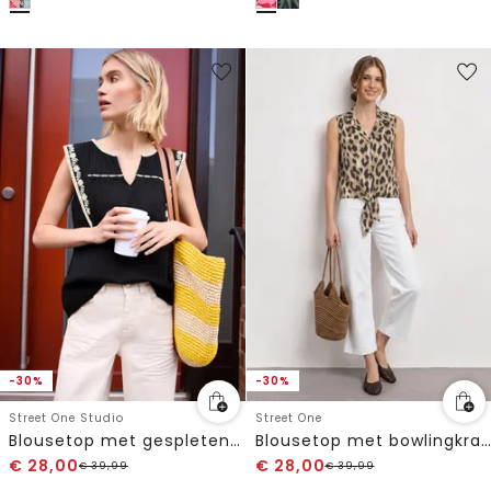
-30%
-30%
Street One Studio
Street One
Blousetop met gespleten hals en borduursel
Blousetop met bowlingkraag en knoop
€
28,00
€
28,00
€
39,99
€
39,99