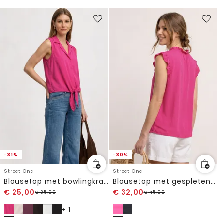
-31%
-30%
Street One
Street One
Blousetop met bowlingkraag en knoop
Blousetop met gespleten hals en ruches
€
25,00
€
32,00
€
35,99
€
45,99
+ 1