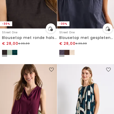
-30%
-30%
Street One
Street One
Blousetop met ronde hals in linnenmix
Blousetop met gespleten hals en shiffley-details
€
28,00
€
28,00
€
39,99
€
39,99