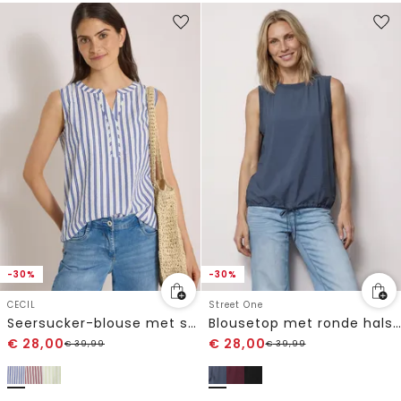
-30%
-30%
CECIL
Street One
Seersucker-blouse met strepen
Blousetop met ronde hals en banddetail
€
28,00
€
28,00
€
39,99
€
39,99