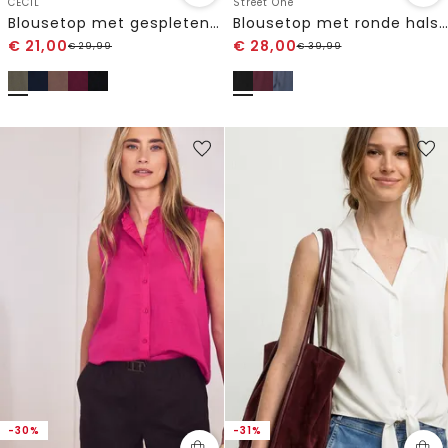
CECIL
Street One
Blousetop met gespleten hals en linten
Blousetop met ronde hals en banddetail
€
21,00
€
28,00
€
29,99
€
39,99
-30%
-31%