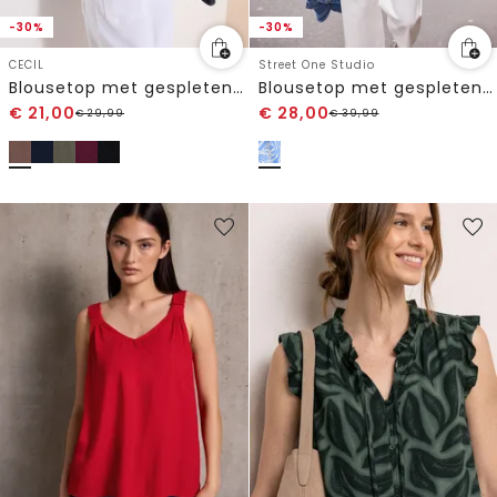
-30%
-30%
CECIL
Street One Studio
Blousetop met gespleten hals en linten
Blousetop met gespleten hals en volants
€
21,00
€
28,00
€
29,99
€
39,99