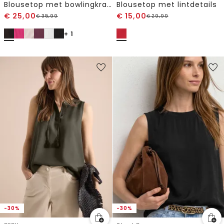
Blousetop met bowlingkraag en knoop
Blousetop met lintdetails
€
25,00
€
15,00
€
35,99
€
29,99
+ 1
-30%
-30%