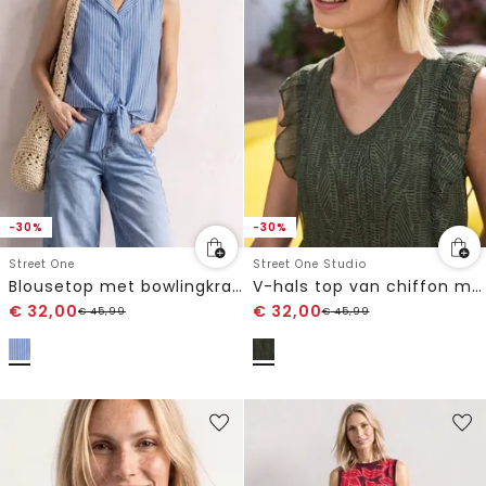
-30%
-30%
Street One
Street One Studio
Blousetop met bowlingkraag en knoop
V-hals top van chiffon met volants
€
32,00
€
32,00
€
45,99
€
45,99