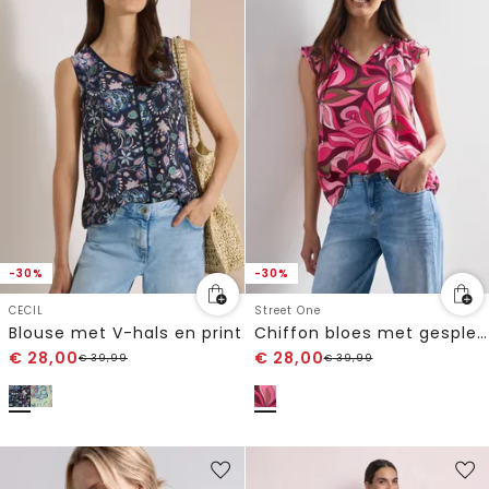
-30%
-30%
CECIL
Street One
Blouse met V-hals en print
Chiffon bloes met gespleten hals
€
28,00
€
28,00
€
39,99
€
39,99