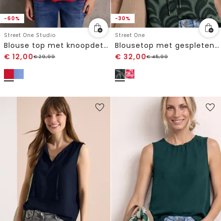
-60%
-30%
Street One Studio
Street One
Blouse top met knoopdetail
Blousetop met gespleten hals en ruches
€
12,00
€
32,00
€
29,99
€
45,99