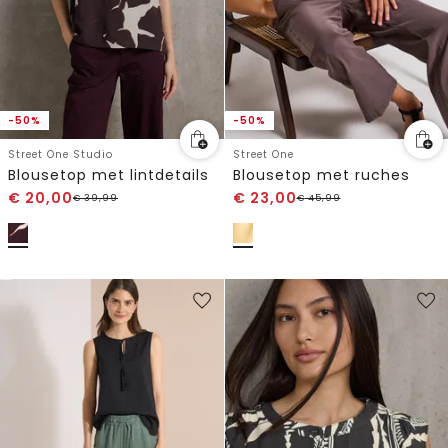
-50%
-50%
Street One Studio
Street One
Blousetop met lintdetails
Blousetop met ruches
€
20,00
€
23,00
€
39,99
€
45,99