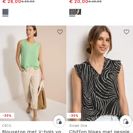
€
28,00
€
20,00
€
39,99
€
49,99
-30%
-30%
CECIL
Street One
Blousetop met V-hals van mousseline
Chiffon bloes met gespleten hals