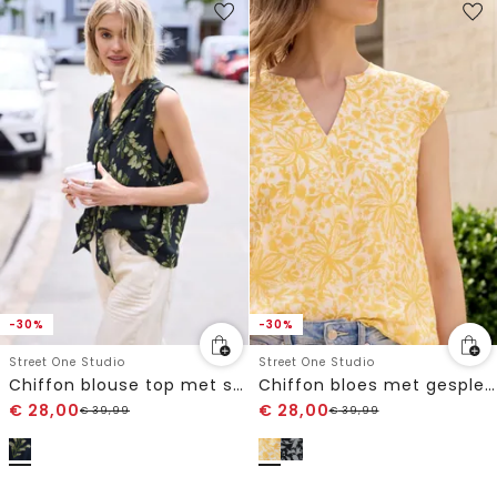
-30%
-30%
Street One Studio
Street One Studio
Chiffon blouse top met strik
Chiffon bloes met gespleten hals
€
28,00
€
28,00
€
39,99
€
39,99