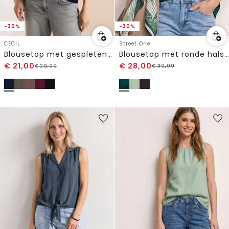
-30%
-30%
CECIL
Street One
Blousetop met gespleten hals en linten
Blousetop met ronde hals in linnenmix
€
21,00
€
28,00
€
29,99
€
39,99