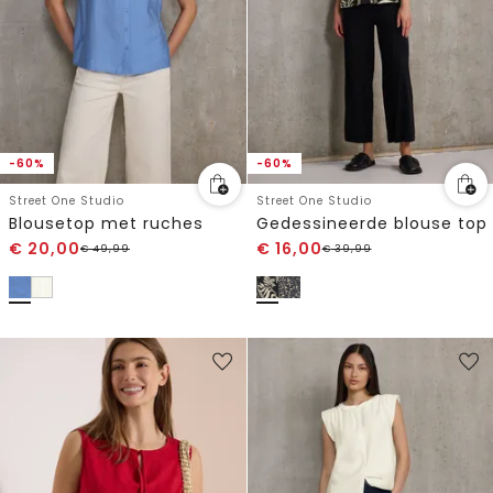
-60%
-60%
Street One Studio
Street One Studio
Blousetop met ruches
Gedessineerde blouse top
€
20,00
€
16,00
€
49,99
€
39,99