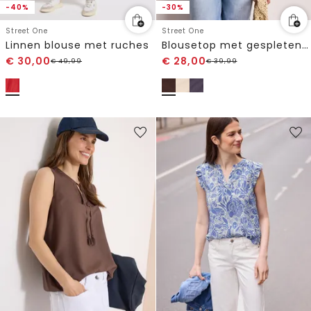
-40%
-30%
Street One
Street One
Linnen blouse met ruches
Blousetop met gespleten hals en shiffley-details
€
30,00
€
28,00
€
49,99
€
39,99