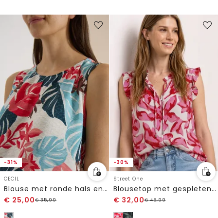
-31%
-30%
CECIL
Street One
Blouse met ronde hals en bladerenprint
Blousetop met gespleten hals en ruches
€
25,00
€
32,00
€
35,99
€
45,99