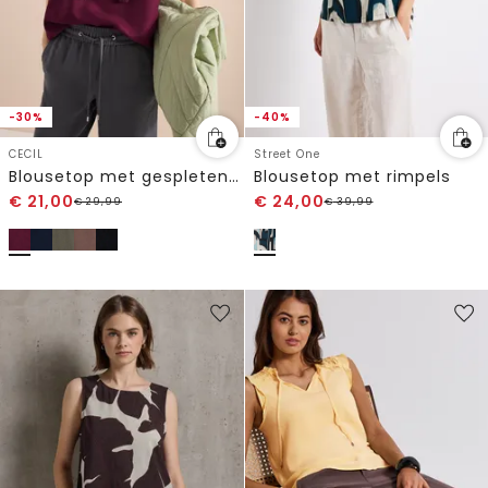
-30%
-40%
CECIL
Street One
Blousetop met gespleten hals en linten
Blousetop met rimpels
€
21,00
€
24,00
€
29,99
€
39,99