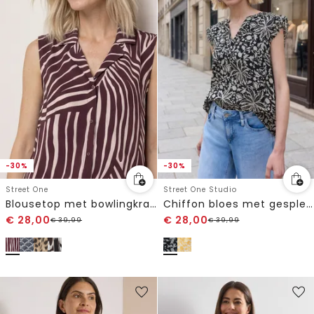
-30%
-30%
Street One
Street One Studio
Blousetop met bowlingkraag en knoop
Chiffon bloes met gespleten hals
€
28,00
€
28,00
€
39,99
€
39,99