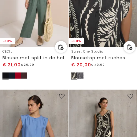
-30%
-60%
CECIL
Street One Studio
Blouse met split in de hals en bandjes
Blousetop met ruches
€
21,00
€
20,00
€
29,99
€
49,99