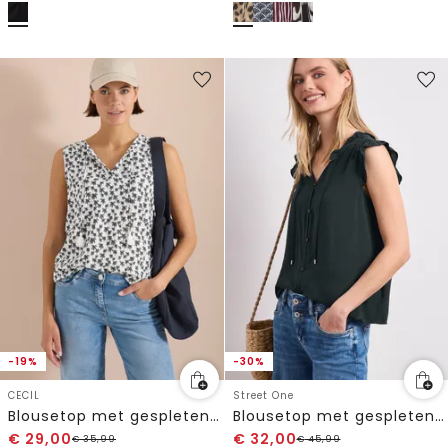
-19%
-30%
CECIL
Street One
Blousetop met gespleten hals en palmboomprint
Blousetop met gespleten hals en ruches
€
29,00
€
32,00
€
35,99
€
45,99