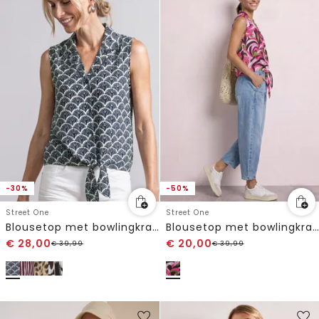
-30%
-50%
Street One
Street One
Blousetop met bowlingkraag en knoop
Blousetop met bowlingkraag en knoop
€
28,00
€
20,00
€
39,99
€
39,99