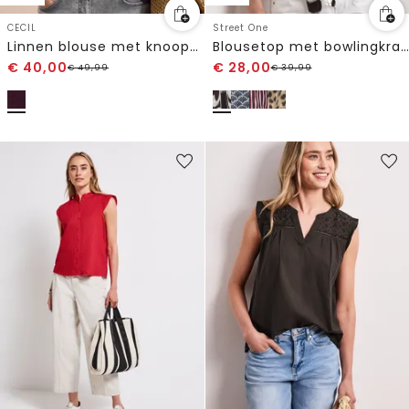
CECIL
Street One
Linnen blouse met knoopdetails
Blousetop met bowlingkraag en knoop
€
40,00
€
28,00
€
49,99
€
39,99