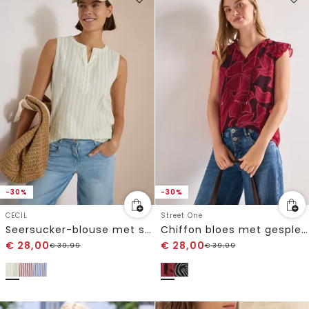
-30%
-30%
CECIL
Street One
Seersucker-blouse met strepen
Chiffon bloes met gespleten hals
€
28,00
€
28,00
€
39,99
€
39,99