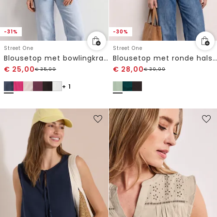
-31%
-30%
Street One
Street One
Blousetop met bowlingkraag en knoop
Blousetop met ronde hals in linnenmix
€
25,00
€
28,00
€
35,99
€
39,99
+ 1