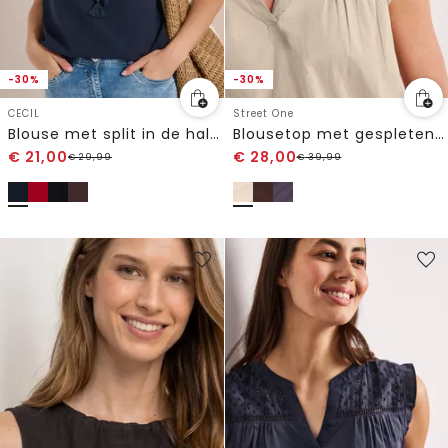
-30%
-30%
CECIL
Street One
Blouse met split in de hals en bandjes
Blousetop met gespleten hals en shiffley-details
€
21,00
€
28,00
€
29,99
€
39,99