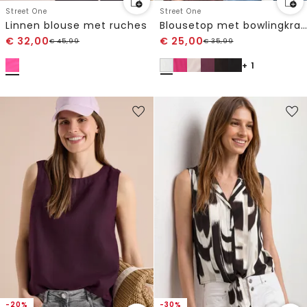
Street One
Street One
Linnen blouse met ruches
Blousetop met bowlingkraag en knoop
€
32,00
€
25,00
€
45,99
€
35,99
+ 1
-20%
-30%