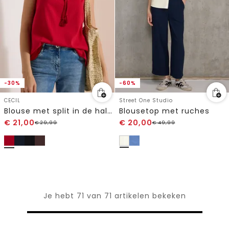
-30%
-60%
CECIL
Street One Studio
Blouse met split in de hals en bandjes
Blousetop met ruches
€
21,00
€
20,00
€
29,99
€
49,99
Je hebt 71 van 71 artikelen bekeken