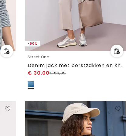
-50%
Street One
Denim jack met borstzakken en knopen
€
30,00
€
59,99