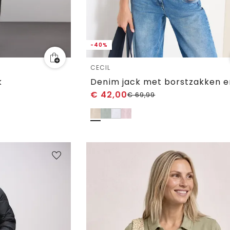
-40%
CECIL
k
€
42,00
€
69,99