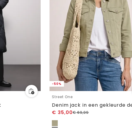
-50%
Street One
k
€
35,00
€
69,99