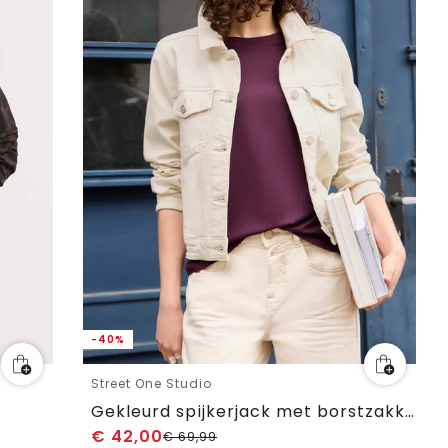
-40%
Street One Studio
Gekleurd spijkerjack met borstzakken
€
42,00
€
69,99