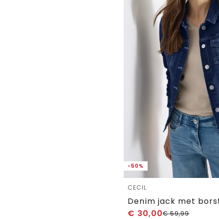
-50%
CECIL
€
30,00
€
59,99