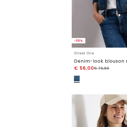
-30%
Street One
Denim-look blouson m
€
56,00
€
79,99