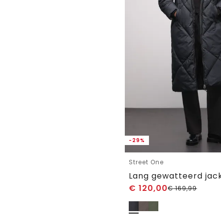
-29%
Street One
Lang gewatteerd jac
€
120,00
€
169,99