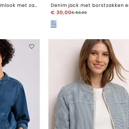
Jas in gekleurde denimlook met zakken
€
30,00
€
59,99