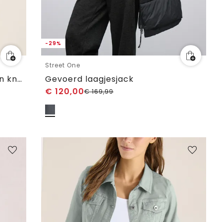
-29%
Street One
Denim jack met borstzakken en knopen
Gevoerd laagjesjack
€
120,00
€
169,99