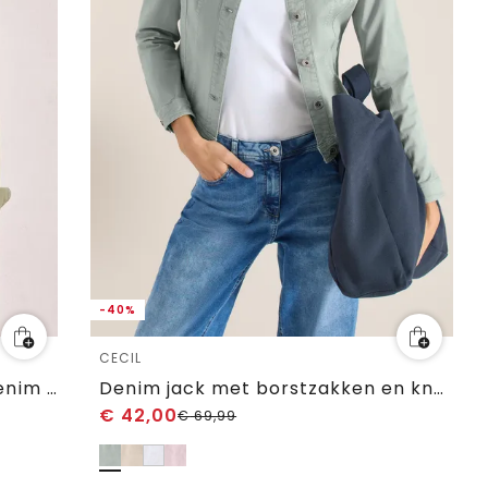
-40%
CECIL
Denim jack in een gekleurde denim look
Denim jack met borstzakken en knopen
€
42,00
€
69,99