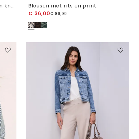
Denim jack met borstzakken en knopen
Blouson met rits en print
€
36,00
€
89,99