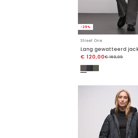
-29%
Street One
Lang gewatteerd jac
€
120,00
€
169,99