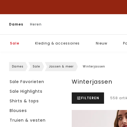
Dames
Heren
Sale
Kleding & accessoires
Nieuw
P
Dames
Sale
Jassen & meer
Winterjassen
Winterjassen
Sale Favorieten
Sale Highlights
FILTEREN
558 arti
Shirts & tops
Blouses
Truien & vesten