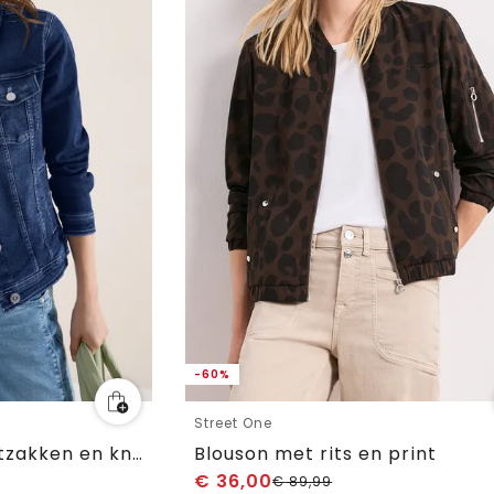
-60%
Street One
Denim jack met borstzakken en knopen
Blouson met rits en print
€
36,00
€
89,99