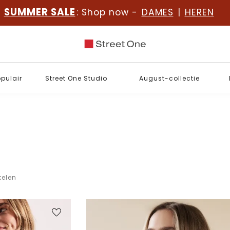
SUMMER SALE
: Shop now -
DAMES
|
HEREN
opulair
Street One Studio
August-collectie
kelen