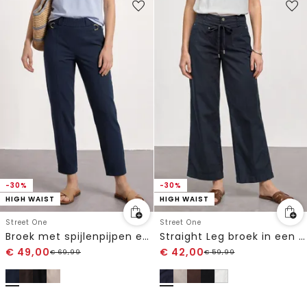
-30%
-30%
HIGH WAIST
HIGH WAIST
Street One
Street One
Broek met spijlenpijpen en gespdetail
Straight Leg broek in een gewassen look
€
49,00
€
42,00
€
69,99
€
59,99