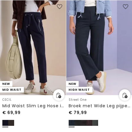
NEW
NEW
MID WAIST
HIGH WAIST
CECIL
Street One
Mid Waist Slim Leg Hose in casual pasvorm
Broek met Wide Leg pijpen en knoopdetails
€
69,99
€
79,99