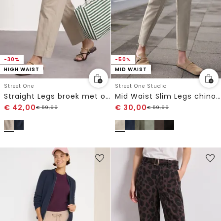
-30%
-50%
HIGH WAIST
MID WAIST
Street One
Street One Studio
Straight Legs broek met omgeslagen detail
Mid Waist Slim Legs chino's in een casual fit
€
42,00
€
30,00
€
59,99
€
59,99