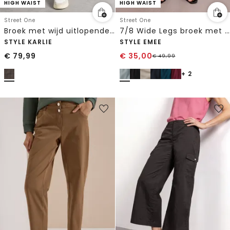
HIGH WAIST
HIGH WAIST
Street One
Street One
Broek met wijd uitlopende pijpen en gespdetails
7/8 Wide Legs broek met riem
STYLE KARLIE
STYLE EMEE
€
79,99
€
35,00
€
49,99
+ 2