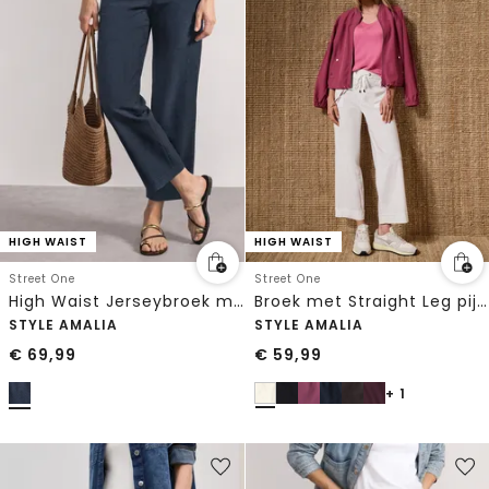
HIGH WAIST
HIGH WAIST
Street One
Street One
High Waist Jerseybroek met casual pasvorm
Broek met Straight Leg pijpen in casual pasvorm en omgeslagen boorden
STYLE AMALIA
STYLE AMALIA
€
69,99
€
59,99
+ 1