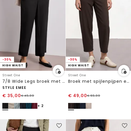
-30%
-30%
HIGH WAIST
HIGH WAIST
Street One
Street One
7/8 Wide Legs broek met riem
Broek met spijlenpijpen en gespdetail
STYLE EMEE
€
35,00
€
49,00
€
49,99
€
69,99
+ 2