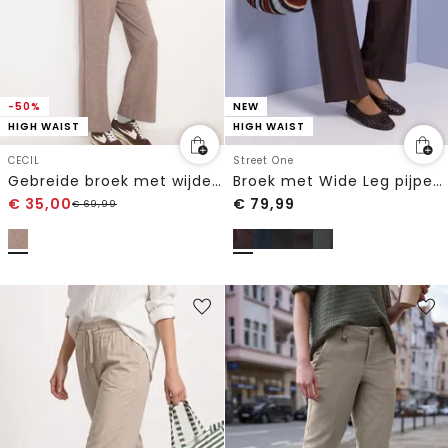
-50%
NEW
HIGH WAIST
HIGH WAIST
CECIL
Street One
Gebreide broek met wijde pijpen
Broek met Wide Leg pijpen en knoopdetails
€
35,00
€
79,99
€
69,99