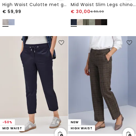
High Waist Culotte met gespdetails
Mid Waist Slim Legs chino's in een casual fit
€
59,99
€
30,00
€
59,99
-50%
NEW
MID WAIST
HIGH WAIST