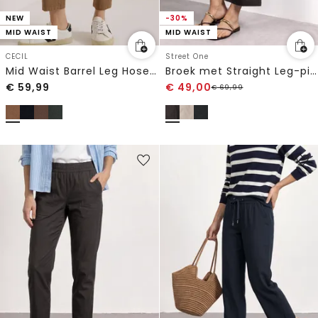
NEW
-30%
MID WAIST
MID WAIST
CECIL
Street One
Mid Waist Barrel Leg Hose im Casual Fit
Broek met Straight Leg-pijpen in cargo-stijl
€
59,99
€
49,00
€
69,99