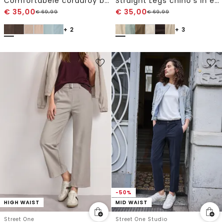
Comfortabele corduroy broek
Straight Legs chino's in een casual pasvorm
€
35,00
€
35,00
€
69,99
€
69,99
+ 2
+ 3
-50%
HIGH WAIST
MID WAIST
Street One
Street One Studio