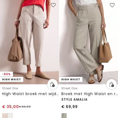
-50%
HIGH WAIST
HIGH WAIST
Street One
Street One
High Waist broek met wijde pijpen in casual pasvorm
Broek met High Waist en rechte pijpen in casual pasvorm
STYLE AMALIA
€
35,00
€
69,99
€
69,99