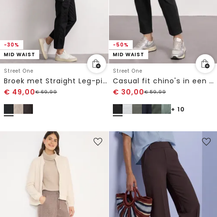
-50%
-30%
MID WAIST
MID WAIST
Street One
Street One
Casual fit chino's in een zachte stof
Broek met Straight Leg-pijpen in cargo-stijl
€
49,00
€
30,00
€
69,99
€
59,99
+ 10