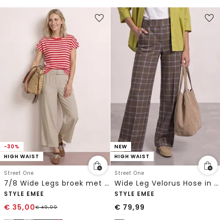
-30%
NEW
HIGH WAIST
HIGH WAIST
Street One
Street One
7/8 Wide Legs broek met riem
Wide Leg Velorus Hose in casual pasvorm
STYLE EMEE
STYLE EMEE
€
35,00
€
79,99
€
49,99