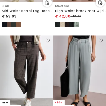
CECIL
Street One
Mid Waist Barrel Leg Hose im Casual Fit
High Waist broek met wijde pijpen in casual pasvorm
€
59,99
€
42,00
€
59,99
NEW
-30%