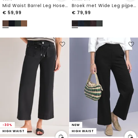
Mid Waist Barrel Leg Hose im Casual Fit
Broek met Wide Leg pijpen en knoopdetails
€
59,99
€
79,99
-30%
NEW
HIGH WAIST
HIGH WAIST