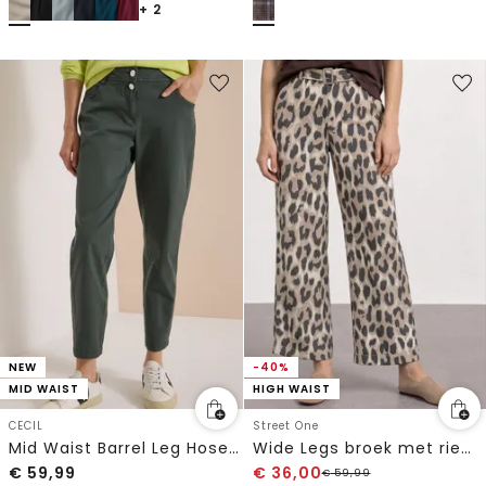
+ 2
NEW
-40%
MID WAIST
HIGH WAIST
CECIL
Street One
Mid Waist Barrel Leg Hose im Casual Fit
Wide Legs broek met riem en leoprint
€
59,99
€
36,00
€
59,99