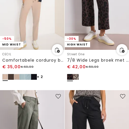
-50%
-30%
MID WAIST
HIGH WAIST
CECIL
Street One
Comfortabele corduroy broek
7/8 Wide Legs broek met riemdetail
€
35,00
€
42,00
€
69,99
€
59,99
+ 2