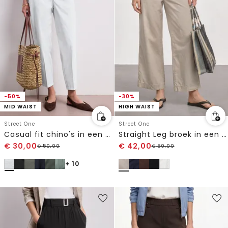
-50%
-30%
MID WAIST
HIGH WAIST
Street One
Street One
Casual fit chino's in een zachte stof
Straight Leg broek in een gewassen look
€
30,00
€
42,00
€
59,99
€
59,99
+ 10