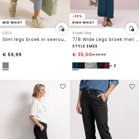
-30%
MID WAIST
HIGH WAIST
CECIL
Street One
Slim legs broek in seersucker kwaliteit
7/8 Wide Legs broek met riem
STYLE EMEE
€
59,99
€
35,00
€
49,99
+ 2