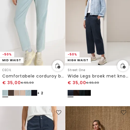
-50%
-50%
MID WAIST
HIGH WAIST
CECIL
Street One
Comfortabele corduroy broek
Wide Legs broek met knoopdetail
€
35,00
€
35,00
€
69,99
€
69,99
+ 2