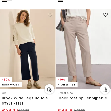
-60%
-30%
HIGH WAIST
HIGH WAIST
CECIL
Street One
Broek Wide Legs Bouclè
Broek met spijlenpijpen en gespdetail
STYLE NEELE
€
24,00
€
49,00
€
59,99
€
69,99