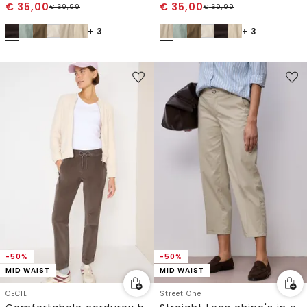
€
35,00
€
35,00
€
69,99
€
69,99
+ 3
+ 3
-50%
-50%
MID WAIST
MID WAIST
CECIL
Street One