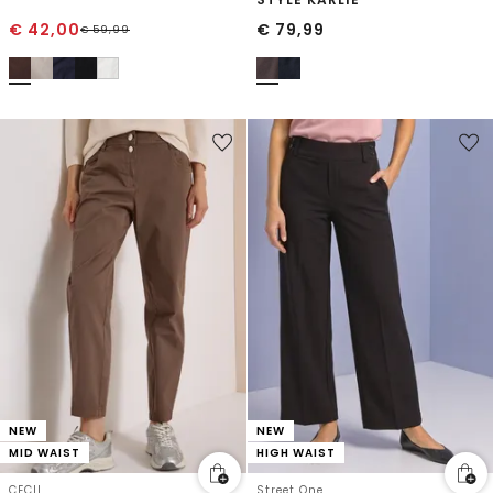
€
42,00
€
79,99
€
59,99
NEW
NEW
MID WAIST
HIGH WAIST
CECIL
Street One