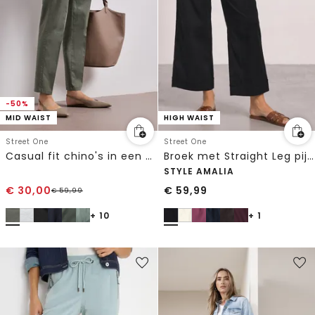
-50%
MID WAIST
HIGH WAIST
Street One
Street One
Casual fit chino's in een zachte stof
Broek met Straight Leg pijpen in casual pasvorm en omgeslagen boorden
STYLE AMALIA
€
30,00
€
59,99
€
59,99
+ 10
+ 1