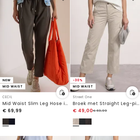
NEW
-30%
MID WAIST
MID WAIST
CECIL
Street One
Mid Waist Slim Leg Hose in casual pasvorm
Broek met Straight Leg-pijpen in cargo-stijl
€
69,99
€
49,00
€
69,99