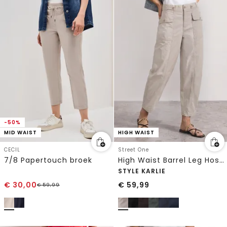
-50%
MID WAIST
HIGH WAIST
CECIL
Street One
7/8 Papertouch broek
High Waist Barrel Leg Hose im Casual Fit
STYLE KARLIE
€
30,00
€
59,99
€
59,99