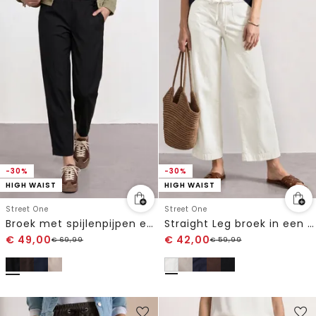
-30%
-30%
HIGH WAIST
HIGH WAIST
Street One
Street One
Broek met spijlenpijpen en gespdetail
Straight Leg broek in een gewassen look
€
49,00
€
42,00
€
69,99
€
59,99