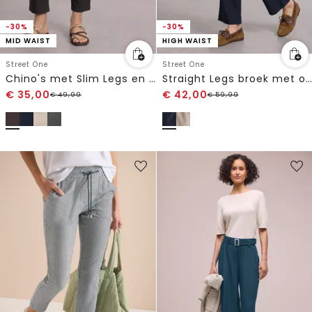
-30%
-30%
MID WAIST
HIGH WAIST
Street One
Street One
Chino's met Slim Legs en elastische tailleband
Straight Legs broek met omgeslagen detail
€
35,00
€
42,00
€
49,99
€
59,99