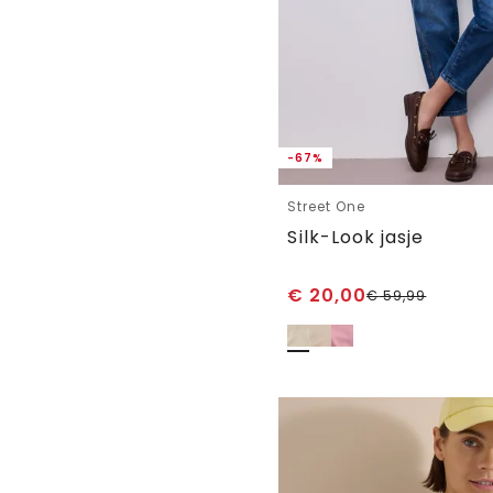
-67%
Street One
Silk-Look jasje
€
20,00
€
59,99