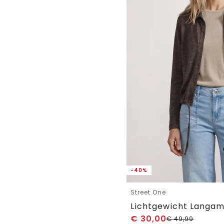
-40%
Street One
€
30,00
€
49,99