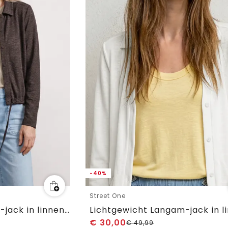
-40%
Street One
Lichtgewicht Langam-jack in linnenlook
€
30,00
€
49,99