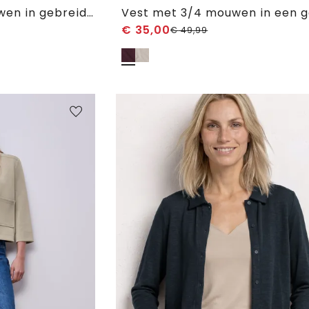
Jasje met korte mouwen in gebreide look en ronde hals
€
35,00
€
49,99