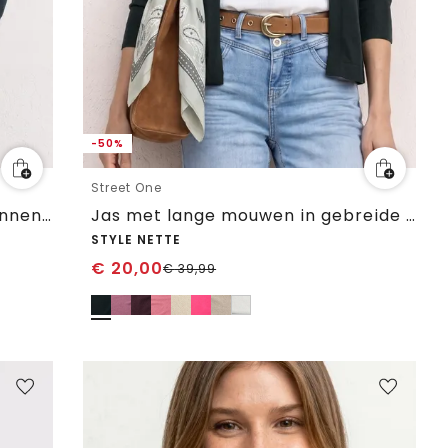
-50%
Street One
Lichtgewicht Langam-jack in linnenlook
Jas met lange mouwen in gebreide look
STYLE NETTE
€
20,00
€
39,99