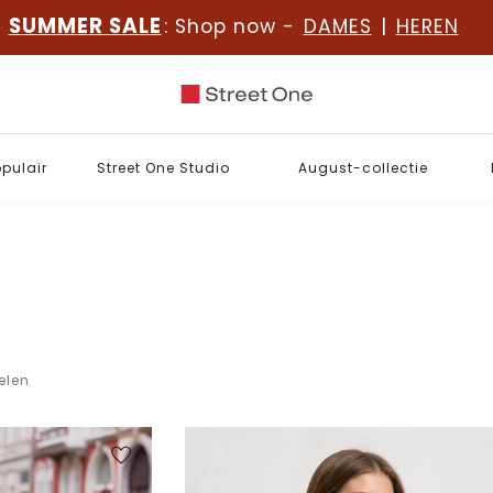
SUMMER SALE
: Shop now -
DAMES
|
HEREN
opulair
Street One Studio
August-collectie
kelen