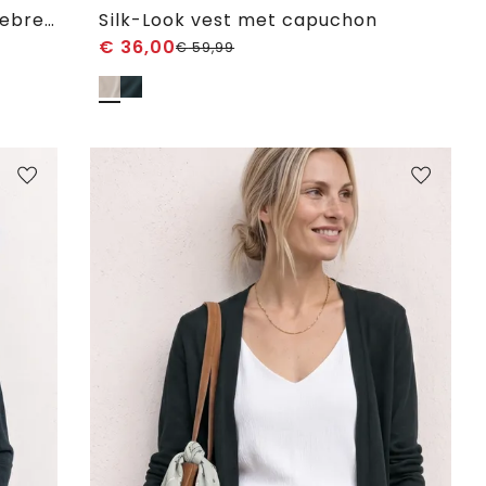
Vest met 3/4 mouwen in een gebreide look
Silk-Look vest met capuchon
€
36,00
€
59,99