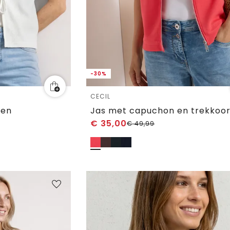
-30%
CECIL
ten
€
35,00
€
49,99