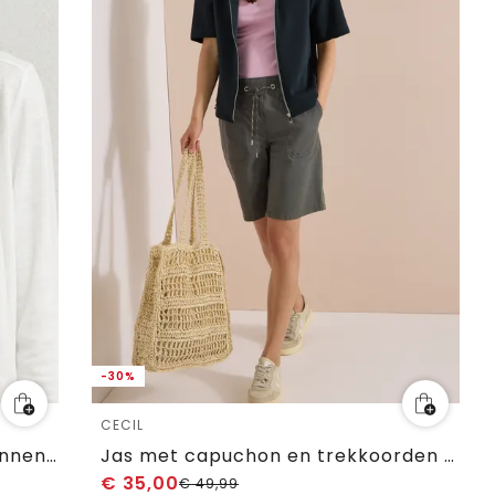
-30%
CECIL
Lichtgewicht Langam-jack in linnenlook
Jas met capuchon en trekkoorden aan de zijkant
€
35,00
€
49,99