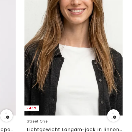
-40%
Street One
Jas met lange mouwen en een open pasvorm
Lichtgewicht Langam-jack in linnenlook