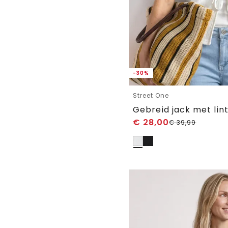
-30%
Street One
Gebreid jack met lin
€
28,00
€
39,99