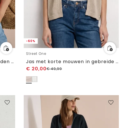
-60%
Street One
Jas met capuchon en trekkoorden aan de zijkant
Jas met korte mouwen in gebreide look met glitters
€
20,00
€
49,99