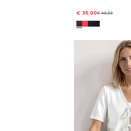
€
35,00
€
49,99