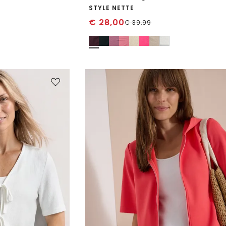
STYLE NETTE
€
28,00
€
39,99