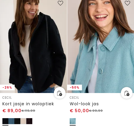
-26%
-50%
CECIL
CECIL
Kort jasje in woloptiek
Wol-look jas
€
89,00
€
50,00
€
119,99
€
99,99