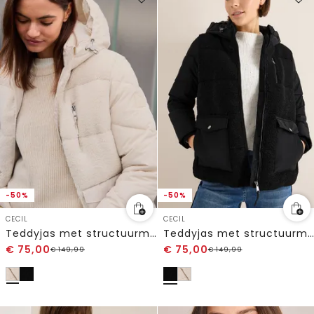
-50%
-50%
CECIL
CECIL
Teddyjas met structuurmix
Teddyjas met structuurmix
€
75,00
€
75,00
€
149,99
€
149,99