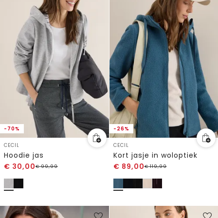
-70%
-26%
CECIL
CECIL
Hoodie jas
Kort jasje in woloptiek
€
30,00
€
89,00
€
99,99
€
119,99