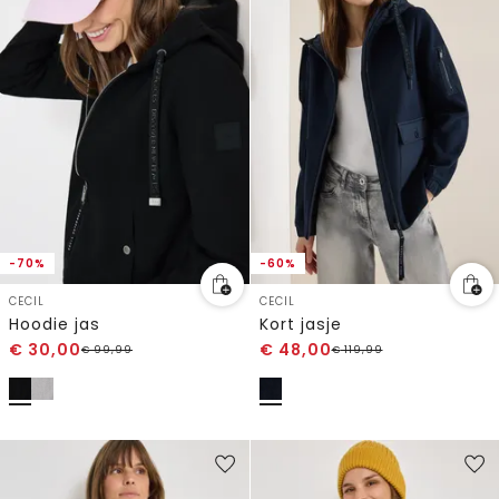
-70%
-60%
CECIL
CECIL
Hoodie jas
Kort jasje
€
30,00
€
48,00
€
99,99
€
119,99