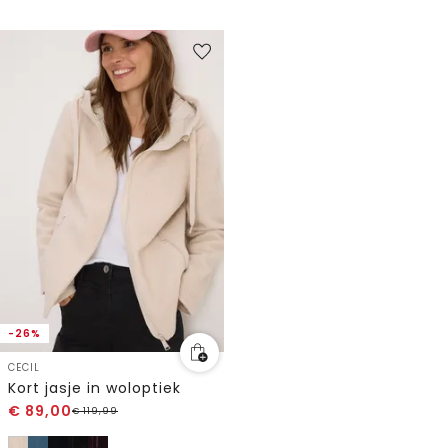
-26%
CECIL
Kort jasje in woloptiek
€
89,00
€
119,99