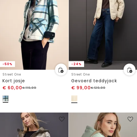
-50%
-24%
Street One
Street One
Kort jasje
Gevoerd teddyjack
€
60,00
€
99,00
€
119,99
€
129,99