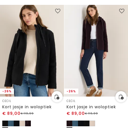
-26%
-26%
CECIL
CECIL
Kort jasje in woloptiek
Kort jasje in woloptiek
€
89,00
€
89,00
€
119,99
€
119,99