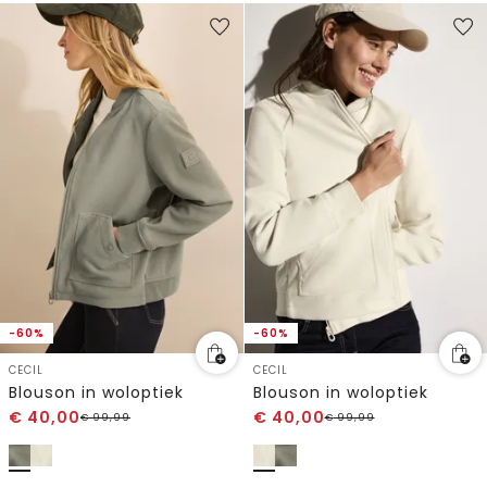
-60%
-60%
CECIL
CECIL
Blouson in woloptiek
Blouson in woloptiek
€
40,00
€
40,00
€
99,99
€
99,99