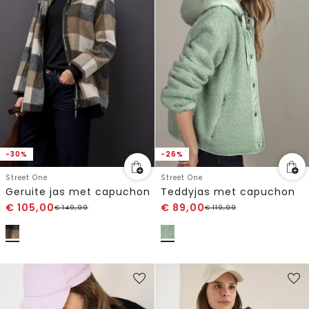
-30%
-26%
Street One
Street One
Geruite jas met capuchon
Teddyjas met capuchon
€
105,00
€
89,00
€
149,99
€
119,99