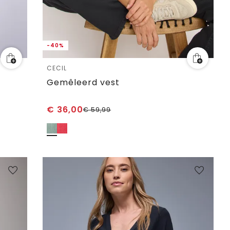
-40%
CECIL
Gemêleerd vest
€
36,00
€
59,99