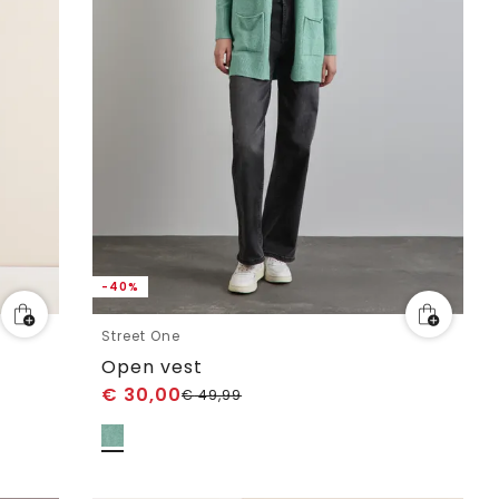
-40%
Street One
Open vest
€
30,00
€
49,99