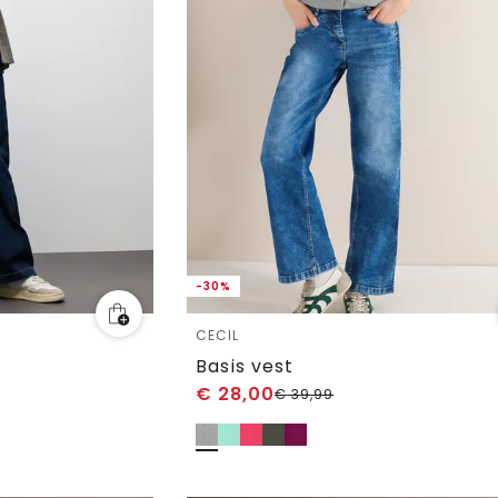
-30%
CECIL
Basis vest
€
28,00
€
39,99