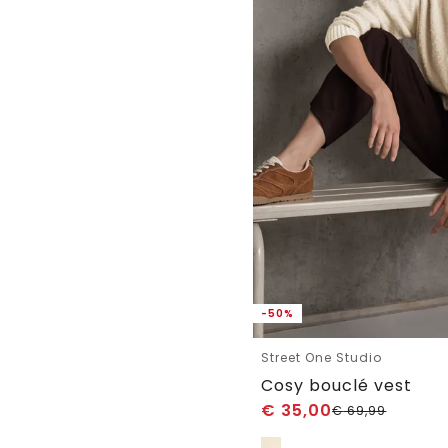
-50%
Street One Studio
Cosy bouclé vest
€
35,00
€
69,99