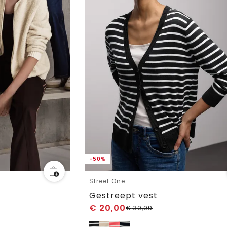
-50%
Street One
Gestreept vest
€
20,00
€
39,99