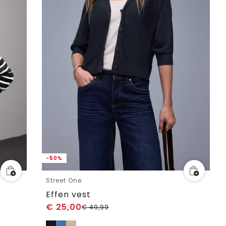
-50%
Street One
Effen vest
€
25,00
€
49,99