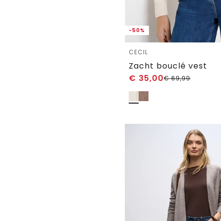
-50%
CECIL
Zacht bouclé vest
€
35,00
€
69,99