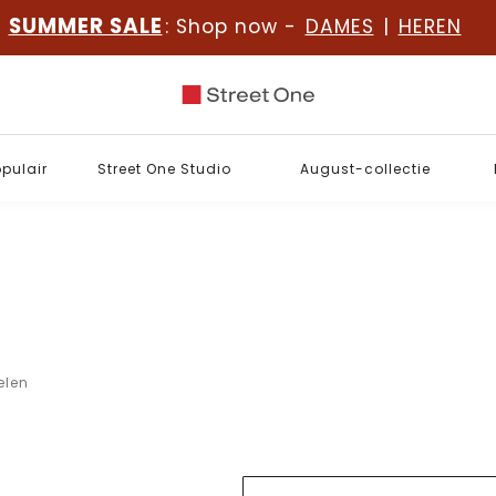
SUMMER SALE
: Shop now -
DAMES
|
HEREN
opulair
Street One Studio
August-collectie
kelen