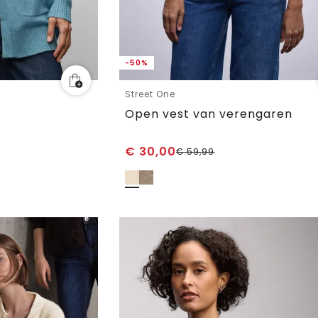
-50%
Street One
Open vest van verengaren
€
30,00
€
59,99