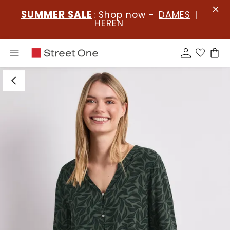
SUMMER SALE
: Shop now -
DAMES
|
HEREN