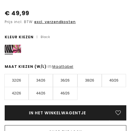
€
49,99
Prijs incl. BTW
excl. verzendkosten
KLEUR KIEZEN
|
Black
MAAT KIEZEN
(W/L)
Maattabel
|
32/26
34/26
36/26
38/26
40/26
42/26
44/26
46/26
IN HET WINKELWAGENTJE