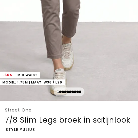
-50%
MID WAIST
MODEL: 1,75M | MAAT: W36 / L26
Street One
7/8 Slim Legs broek in satijnlook
-
STYLE YULIUS