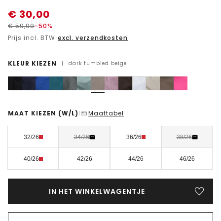
€
30,00
€
59,99
-50%
Prijs incl. BTW
excl. verzendkosten
KLEUR KIEZEN
|
dark tumbled beige
MAAT KIEZEN
(W/L)
Maattabel
|
32/26
34/26
36/26
38/26
40/26
42/26
44/26
46/26
IN HET WINKELWAGENTJE