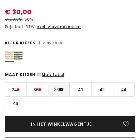
€
30,00
€
59,99
-50%
Prijs incl. BTW
excl. verzendkosten
KLEUR KIEZEN
|
clay sand
MAAT KIEZEN
Maattabel
|
34
36
38
40
42
44
46
IN HET WINKELWAGENTJE