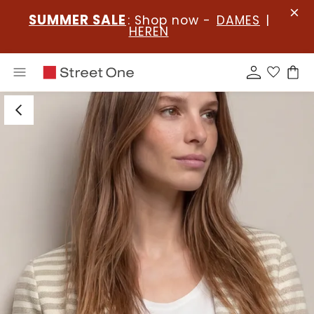
SUMMER SALE
: Shop now -
DAMES
|
HEREN