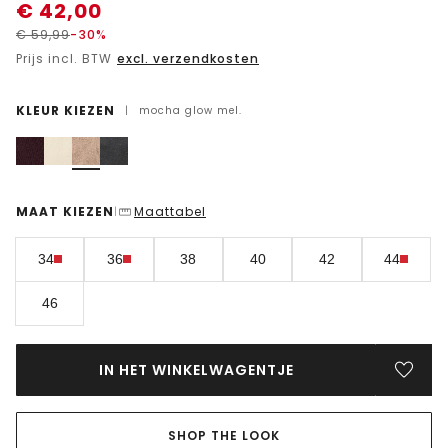
€
42,00
€
59,99
-30%
Prijs incl. BTW
excl. verzendkosten
KLEUR KIEZEN
|
mocha glow mel.
MAAT KIEZEN
Maattabel
|
34
36
38
40
42
44
46
IN HET WINKELWAGENTJE
SHOP THE LOOK