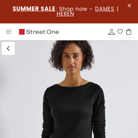
SUMMER SALE
: Shop now -
DAMES
|
HEREN