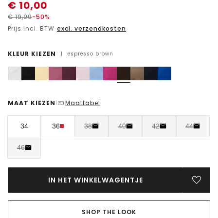
€
10,00
€
19,99
-50%
Prijs incl. BTW
excl. verzendkosten
KLEUR KIEZEN
|
espresso brown
MAAT KIEZEN
Maattabel
|
34
36
38
40
42
44
46
IN HET WINKELWAGENTJE
SHOP THE LOOK