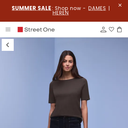
SUMMER SALE
: Shop now -
DAMES
|
HEREN