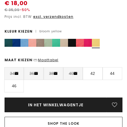
€
18,00
€
35,99
-50%
Prijs incl. BTW
excl. verzendkosten
KLEUR KIEZEN
|
bloom yellow
MAAT KIEZEN
Maattabel
|
34
36
38
40
42
44
46
IN HET WINKELWAGENTJE
SHOP THE LOOK