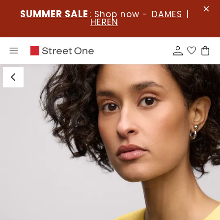
SUMMER SALE
: Shop now -
DAMES
|
HEREN