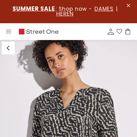
SUMMER SALE
: Shop now -
DAMES
|
HEREN