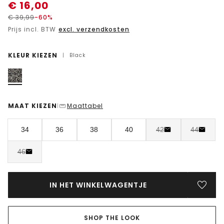
€
16,00
€
39,99
-60%
Prijs incl. BTW
excl. verzendkosten
KLEUR KIEZEN
|
Black
MAAT KIEZEN
Maattabel
|
34
36
38
40
42
44
46
IN HET WINKELWAGENTJE
SHOP THE LOOK