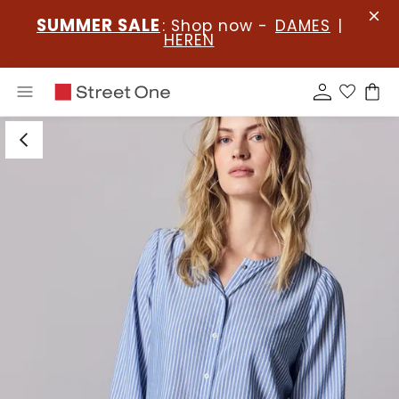
SUMMER SALE
: Shop now -
DAMES
|
HEREN