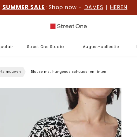
SUMMER SALE
: Shop now -
DAMES
|
HEREN
opulair
Street One Studio
August-collectie
orte mouwen
Blouse met hangende schouder en linten