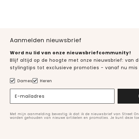
Aanmelden nieuwsbrief
Word nu lid van onze nieuwsbriefcommunity!
Blijf altijd op de hoogte met onze nieuwsbrief: van
stylingtips tot exclusieve promoties - vanaf nu mis 
Dames
Heren
E-mailadres
Met mijn aanmelding bevestig ik dat ik de nieuwsbrief van Street On
worden gehouden van nieuwe artikelen en promoties. Je kunt deze t