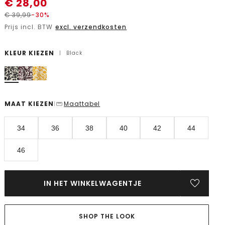
€
28,00
€
39,99
-30%
Prijs incl. BTW
excl. verzendkosten
KLEUR KIEZEN
|
Black
MAAT KIEZEN
Maattabel
|
34
36
38
40
42
44
46
IN HET WINKELWAGENTJE
SHOP THE LOOK