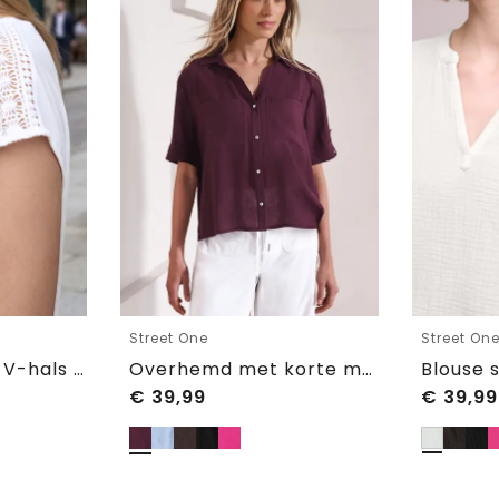
Street One
Street On
Blouse shirt met V-hals en kant
Overhemd met korte mouwen en omgeslagen manchetten
€
39,99
€
39,99