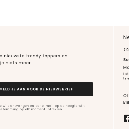
N
0
 de nieuwste trendy toppers en
Se
je niets meer.
Ma
Het
tel
MELD JE AAN VOOR DE NIEUWSBRIEF
Of
Kli
e wilt ontvangen en per e-mail op de hoogte wilt
oestemming op elk moment intrekken.