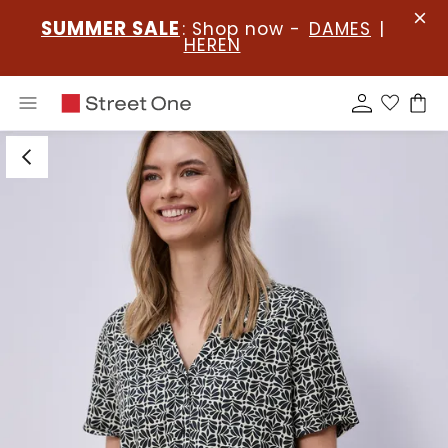
SUMMER SALE
: Shop now -
DAMES
|
HEREN