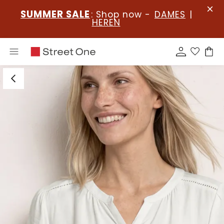
SUMMER SALE
: Shop now -
DAMES
|
HEREN