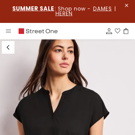
SUMMER SALE
: Shop now -
DAMES
|
HEREN