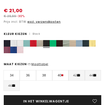
€
21,00
€
29,99
-30%
Prijs incl. BTW
excl. verzendkosten
KLEUR KIEZEN
|
Black
MAAT KIEZEN
Maattabel
|
34
36
38
40
42
44
46
IN HET WINKELWAGENTJE