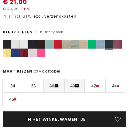
€
21,00
€
29,99
-30%
Prijs incl. BTW
excl. verzendkosten
KLEUR KIEZEN
|
hunter green
MAAT KIEZEN
Maattabel
|
34
36
38
40
42
44
46
IN HET WINKELWAGENTJE