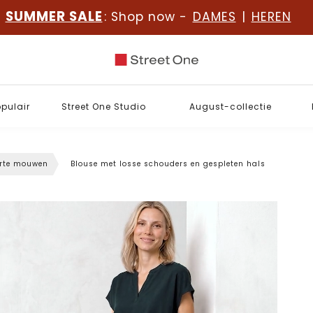
SUMMER SALE
: Shop now -
DAMES
|
HEREN
opulair
Street One Studio
August-collectie
orte mouwen
Blouse met losse schouders en gespleten hals