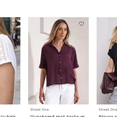
Street One
Street On
Blouse shirt met V-hals en kant
Overhemd met korte mouwen en omgeslagen manchetten