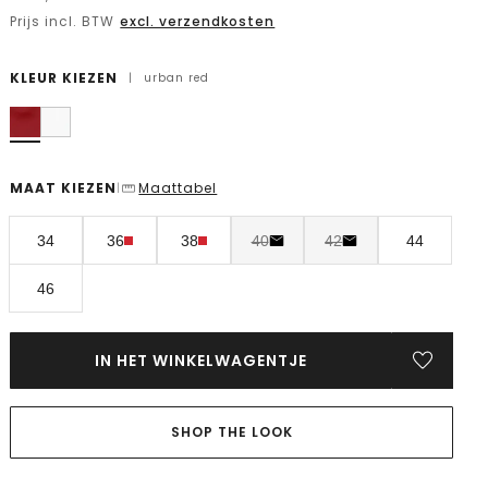
Prijs incl. BTW
excl. verzendkosten
KLEUR KIEZEN
|
urban red
MAAT KIEZEN
Maattabel
|
34
36
38
40
42
44
46
IN HET WINKELWAGENTJE
SHOP THE LOOK