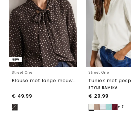
NEW
Street One
Street One
Blouse met lange mouwen en strikdetail
STYLE BAMIKA
€
49,99
€
29,99
+ 7