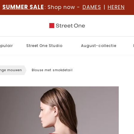
SUMMER SALE
: Shop now -
DAMES
|
HEREN
opulair
Street One Studio
August-collectie
ange mouwen
Blouse met smokdetail