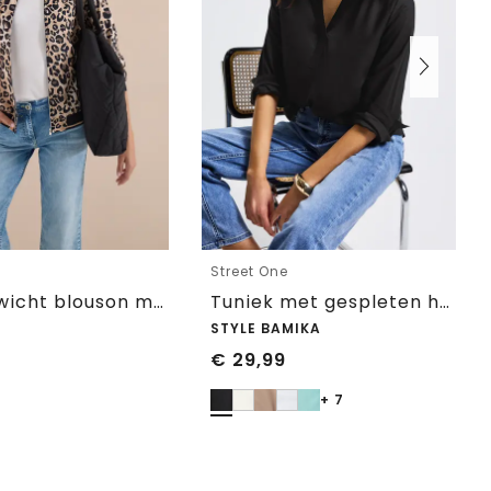
Street One
Lichtgewicht blouson met rits en leoprint
Tuniek met gespleten hals
STYLE BAMIKA
€
29,99
+ 7