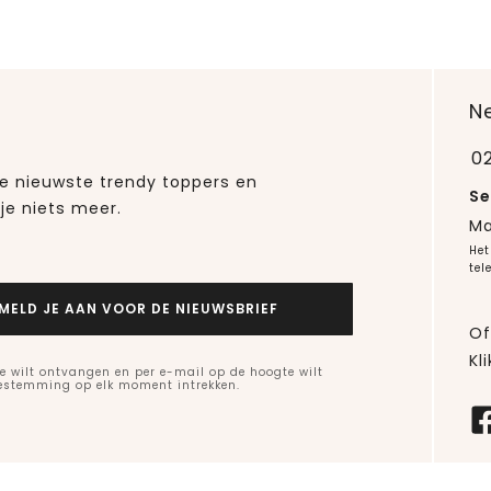
N
0
 de nieuwste trendy toppers en
Se
je niets meer.
Ma
Het
tel
MELD JE AAN VOOR DE NIEUWSBRIEF
Of
Kli
e wilt ontvangen en per e-mail op de hoogte wilt
oestemming op elk moment intrekken.