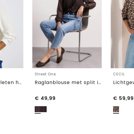
Street One
CECIL
Tuniek met gespleten hals
Raglanblouse met split in de hals en print
€
49,99
€
59,99