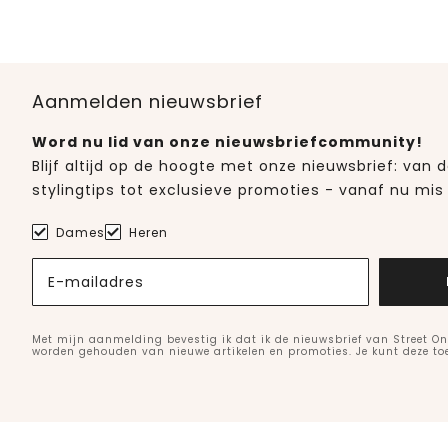
Aanmelden nieuwsbrief
Word nu lid van onze nieuwsbriefcommunity!
Blijf altijd op de hoogte met onze nieuwsbrief: van
stylingtips tot exclusieve promoties - vanaf nu mis 
Dames
Heren
E-mailadres
Met mijn aanmelding bevestig ik dat ik de nieuwsbrief van Street On
worden gehouden van nieuwe artikelen en promoties. Je kunt deze t