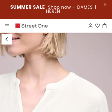
SUMMER SALE
: Shop now -
DAMES
|
HEREN