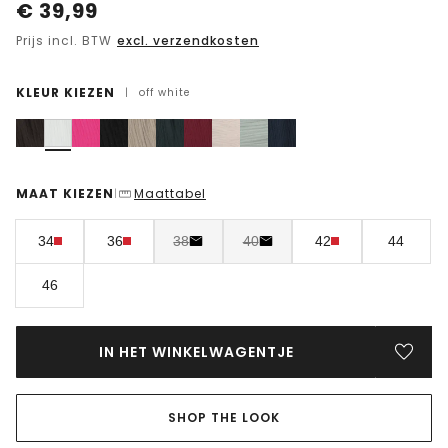
€
39,99
Prijs incl. BTW
excl. verzendkosten
KLEUR KIEZEN
|
off white
MAAT KIEZEN
Maattabel
|
34
36
38
40
42
44
46
IN HET WINKELWAGENTJE
SHOP THE LOOK