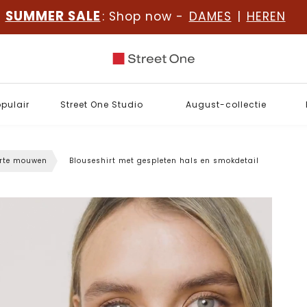
SUMMER SALE
: Shop now -
DAMES
|
HEREN
opulair
Street One Studio
August-collectie
orte mouwen
Blouseshirt met gespleten hals en smokdetail