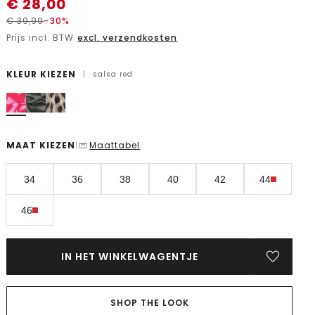
€
28,00
€
39,99
-30%
Prijs incl. BTW
excl. verzendkosten
KLEUR KIEZEN
|
salsa red
MAAT KIEZEN
Maattabel
|
34
36
38
40
42
44
46
IN HET WINKELWAGENTJE
SHOP THE LOOK