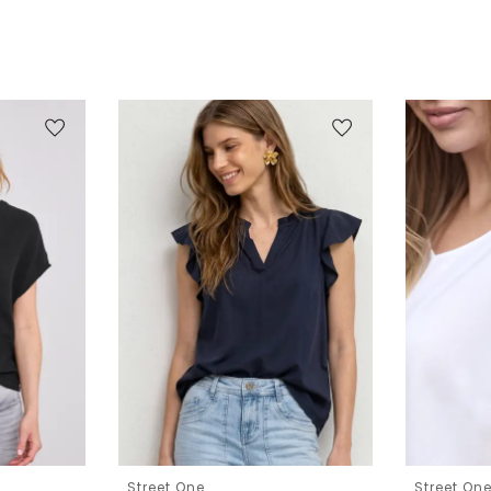
Street One
Street On