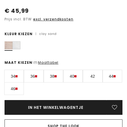
€
45,99
Prijs incl. BTW
excl. verzendkosten
KLEUR KIEZEN
|
clay sand
MAAT KIEZEN
Maattabel
|
34
36
38
40
42
44
46
IN HET WINKELWAGENTJE
SHOP THE LOOK