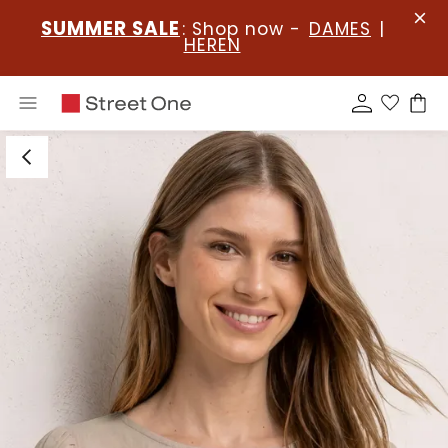
SUMMER SALE
: Shop now -
DAMES
|
HEREN