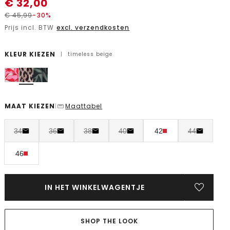
€
32,00
€
45,99
-30%
Prijs incl. BTW
excl. verzendkosten
KLEUR KIEZEN
|
timeless beige
MAAT KIEZEN
Maattabel
|
34
36
38
40
42
44
46
IN HET WINKELWAGENTJE
SHOP THE LOOK