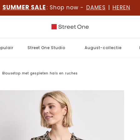
SUMMER SALE
: Shop now -
DAMES
|
HEREN
opulair
Street One Studio
August-collectie
Blousetop met gespleten hals en ruches