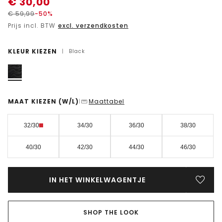
€
30,00
€
59,99
-50%
Prijs incl. BTW
excl. verzendkosten
KLEUR KIEZEN
|
Black
MAAT KIEZEN
(W/L)
Maattabel
|
32/30
34/30
36/30
38/30
40/30
42/30
44/30
46/30
IN HET WINKELWAGENTJE
SHOP THE LOOK