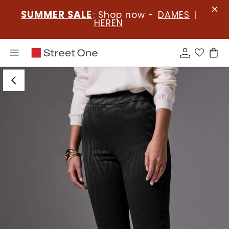
SUMMER SALE
: Shop now -
DAMES
|
HEREN