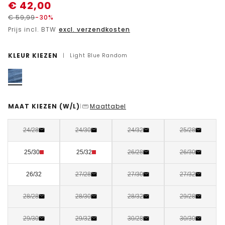
€
42,00
€
59,99
-30%
Prijs incl. BTW
excl. verzendkosten
KLEUR KIEZEN
|
Light Blue Random
MAAT KIEZEN
(W/L)
Maattabel
|
24/28
24/30
24/32
25/28
25/30
25/32
26/28
26/30
26/32
27/28
27/30
27/32
28/28
28/30
28/32
29/28
29/30
29/32
30/28
30/30