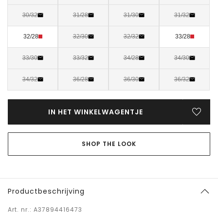
30/32
31/28
31/30
31/32
32/28
32/30
32/32
33/28
33/30
33/32
34/28
34/30
34/32
36/28
36/30
36/32
IN HET WINKELWAGENTJE
SHOP THE LOOK
Productbeschrijving
Art. nr.: A37894416473