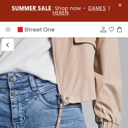
SUMMER SALE
: Shop now -
DAMES
|
HEREN