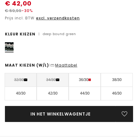
€
42,00
€
59,99
-30%
Prijs incl. BTW
excl. verzendkosten
KLEUR KIEZEN
|
deep bound green
MAAT KIEZEN
(W/L)
Maattabel
|
32/30
34/30
36/30
38/30
40/30
42/30
44/30
46/30
IN HET WINKELWAGENTJE