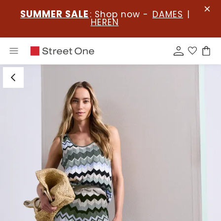
SUMMER SALE
: Shop now -
DAMES
|
HEREN