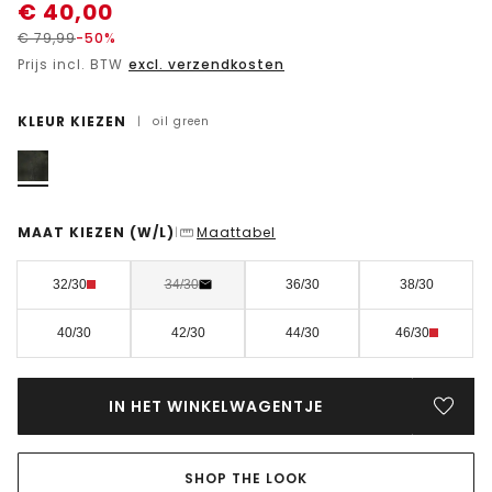
€
40,00
€
79,99
-50%
Prijs incl. BTW
excl. verzendkosten
KLEUR KIEZEN
|
oil green
MAAT KIEZEN
(W/L)
Maattabel
|
32/30
34/30
36/30
38/30
40/30
42/30
44/30
46/30
IN HET WINKELWAGENTJE
SHOP THE LOOK