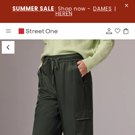
SUMMER SALE
: Shop now -
DAMES
|
HEREN