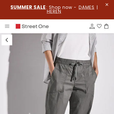
SUMMER SALE
: Shop now -
DAMES
|
HEREN