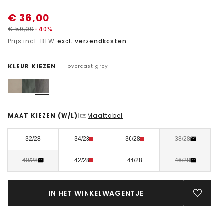
€
36,00
€
59,99
-40%
Prijs incl. BTW
excl. verzendkosten
KLEUR KIEZEN
|
overcast grey
MAAT KIEZEN
(W/L)
Maattabel
|
32/28
34/28
36/28
38/28
40/28
42/28
44/28
46/28
IN HET WINKELWAGENTJE