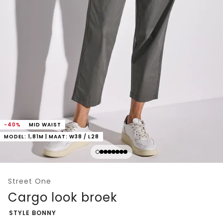
-40%
MID WAIST
MODEL: 1,81M | MAAT: W38 / L28
Street One
Cargo look broek
-
STYLE BONNY