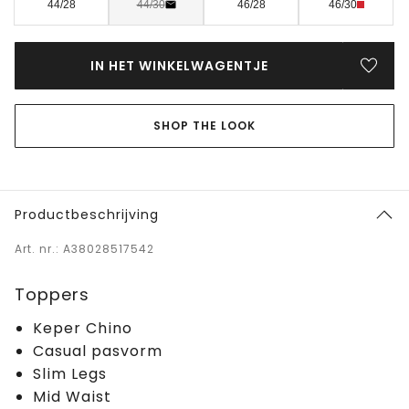
44/28
44/30
46/28
46/30
IN HET WINKELWAGENTJE
SHOP THE LOOK
Productbeschrijving
Art. nr.: A38028517542
Toppers
Keper Chino
Casual pasvorm
Slim Legs
Mid Waist