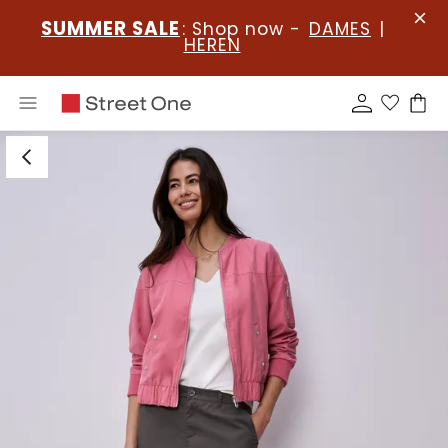
SUMMER SALE
: Shop now -
DAMES
|
HEREN