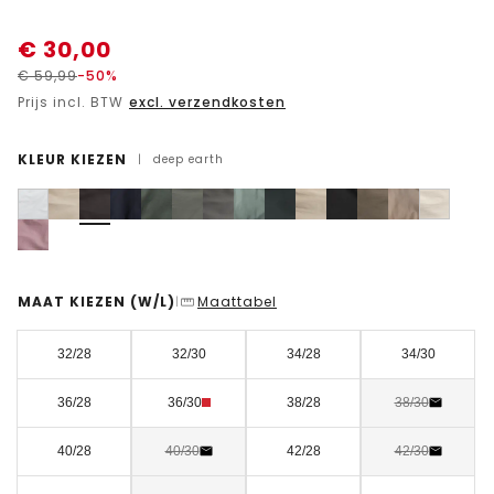
€
30,00
€
59,99
-50%
Prijs incl. BTW
excl. verzendkosten
KLEUR KIEZEN
|
deep earth
MAAT KIEZEN
(W/L)
Maattabel
|
32/28
32/30
34/28
34/30
36/28
36/30
38/28
38/30
40/28
40/30
42/28
42/30