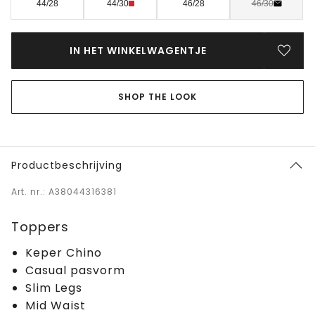
44/28
44/30
46/28
46/30
IN HET WINKELWAGENTJE
SHOP THE LOOK
Productbeschrijving
Art. nr.: A38044316381
Toppers
Keper Chino
Casual pasvorm
Slim Legs
Mid Waist