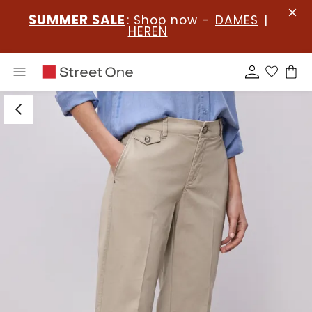
SUMMER SALE
: Shop now -
DAMES
|
HEREN