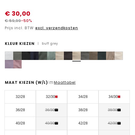
€
30,00
€
59,99
-50%
Prijs incl. BTW
excl. verzendkosten
KLEUR KIEZEN
|
buff grey
MAAT KIEZEN
(W/L)
Maattabel
|
32/28
32/30
34/28
34/30
36/28
36/30
38/28
38/30
40/28
40/30
42/28
42/30