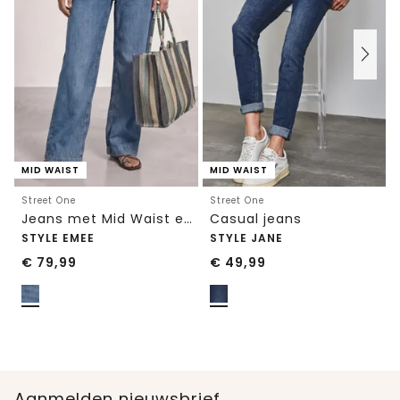
MID WAIST
MID WAIST
Street One
Street One
Jeans met Mid Waist en Wide Leg pijpen in een Loose Fit pasvorm
Casual jeans
STYLE EMEE
STYLE JANE
€
79,99
€
49,99
Aanmelden nieuwsbrief