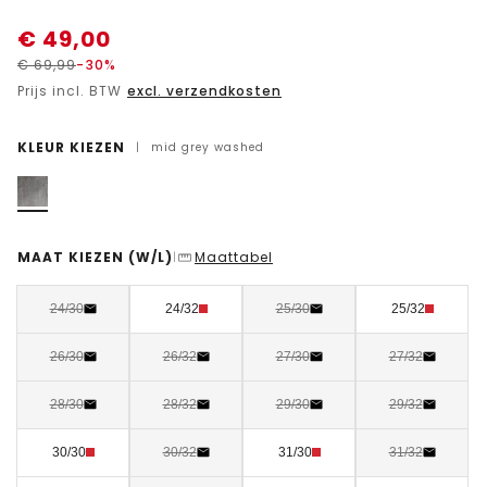
€
49,00
€
69,99
-30%
Prijs incl. BTW
excl. verzendkosten
KLEUR KIEZEN
|
mid grey washed
MAAT KIEZEN
(W/L)
Maattabel
|
24/30
24/32
25/30
25/32
26/30
26/32
27/30
27/32
28/30
28/32
29/30
29/32
30/30
30/32
31/30
31/32