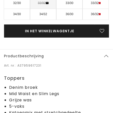
32/30
32/32
33/30
33/32
34/30
34/32
36/30
36/32
IN HET WINKELWAGENTJE
Productbeschrijving
Art. nr.: A37959617231
Toppers
Denim broek
Mid Waist en Slim Legs
Grijze was
5-vaks
Katoenmix met stretchgedeelte