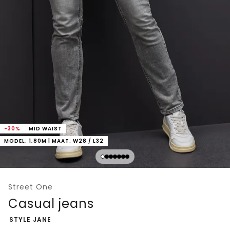
-30%
MID WAIST
MODEL: 1,80M | MAAT: W28 / L32
Street One
Casual jeans
-
STYLE JANE