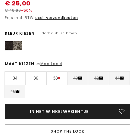
€
25,00
€
49,99
-50%
Prijs incl. BTW
excl. verzendkosten
KLEUR KIEZEN
|
dark auburn brown
MAAT KIEZEN
Maattabel
|
34
36
38
40
42
44
46
IN HET WINKELWAGENTJE
SHOP THE LOOK