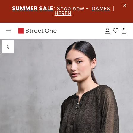
SUMMER SALE
: Shop now -
DAMES
|
HEREN