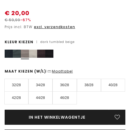
€
20,00
€
59,99
-67%
Prijs incl. BTW
excl. verzendkosten
KLEUR KIEZEN
|
dark tumbled beige
MAAT KIEZEN
(W/L)
Maattabel
|
32/28
34/28
36/28
38/28
40/28
42/28
44/28
46/28
IN HET WINKELWAGENTJE