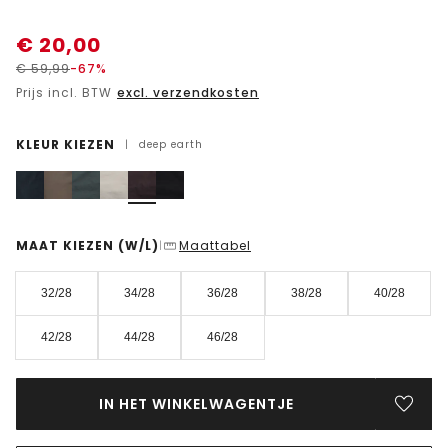
€
20,00
€
59,99
-67%
Prijs incl. BTW
excl. verzendkosten
KLEUR KIEZEN
|
deep earth
MAAT KIEZEN
(W/L)
Maattabel
|
32/28
34/28
36/28
38/28
40/28
42/28
44/28
46/28
IN HET WINKELWAGENTJE