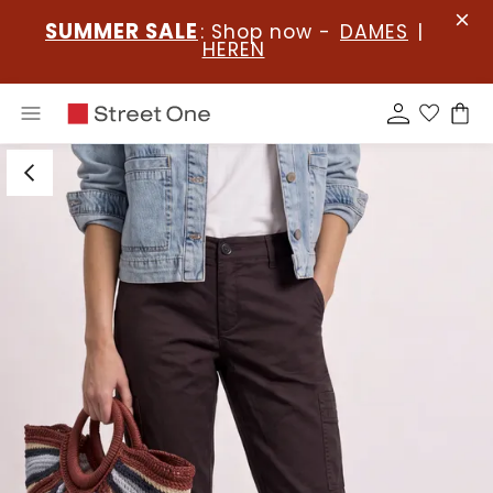
SUMMER SALE
: Shop now -
DAMES
|
HEREN